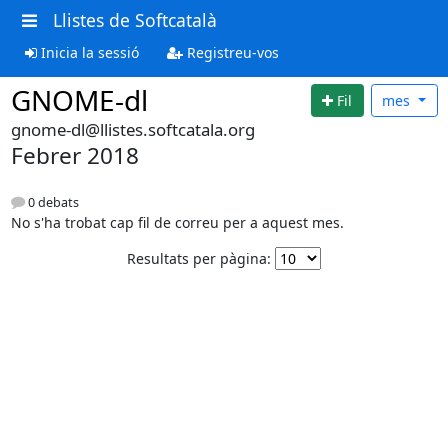
Llistes de Softcatalà
Inicia la sessió
Registreu-vos
GNOME-dl
Fil
mes
gnome-dl@llistes.softcatala.org
Febrer 2018
0 debats
No s'ha trobat cap fil de correu per a aquest mes.
Resultats per pàgina: