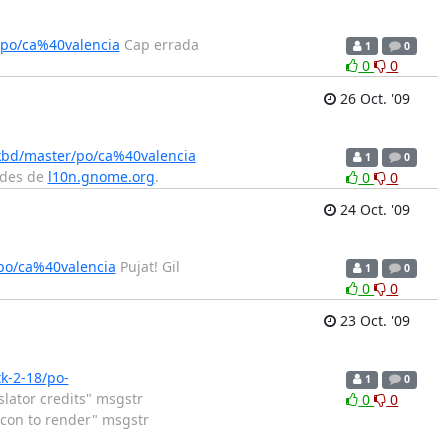
/po/ca%40valencia
Cap errada
1
0
0
0
26 Oct. '09
kbd/master/po/ca%40valencia
1
0
t des de
l10n.gnome.org
.
0
0
24 Oct. '09
po/ca%40valencia
Pujat! Gil
1
0
0
0
23 Oct. '09
k-2-18/po-
1
0
slator credits" msgstr
0
0
icon to render" msgstr