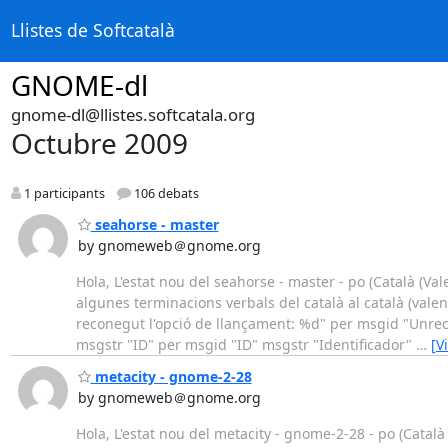
Llistes de Softcatalà
GNOME-dl
gnome-dl@llistes.softcatala.org
Octubre 2009
1 participants
106 debats
seahorse - master
by gnomeweb＠gnome.org
Hola, L'estat nou del seahorse - master - po (Català (Val
algunes terminacions verbals del català al català (val
reconegut l'opció de llançament: %d" per msgid "Unrec
msgstr "ID" per msgid "ID" msgstr "Identificador"
…
[V
metacity - gnome-2-28
by gnomeweb＠gnome.org
Hola, L'estat nou del metacity - gnome-2-28 - po (Català 