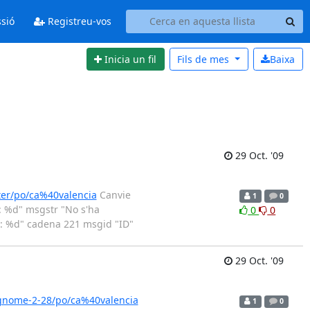
ssió
Registreu-vos
Inicia un fil
Fils de
mes
Baixa
29 Oct. '09
ter/po/ca%40valencia
Canvie
1
0
: %d" msgstr "No s'ha
0
0
ó: %d" cadena 221 msgid "ID"
29 Oct. '09
/gnome-2-28/po/ca%40valencia
1
0