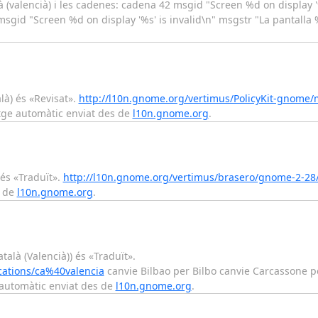
à (valencià) i les cadenes: cadena 42 msgid "Screen %d on display '
 msgid "Screen %d on display '%s' is invalid\n" msgstr "La pantalla 
là) és «Revisat».
http://l10n.gnome.org/vertimus/PolicyKit-gnome/
atge automàtic enviat des de
l10n.gnome.org
.
 és «Traduït».
http://l10n.gnome.org/vertimus/brasero/gnome-2-28
s de
l10n.gnome.org
.
talà (Valencià)) és «Traduït».
cations/ca%40valencia
canvie Bilbao per Bilbo canvie Carcassone p
 automàtic enviat des de
l10n.gnome.org
.