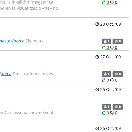
%s' is invalid\n" msgstr "La
0
0
%d en la visualització «%s» no
28 Oct. '09
master/po/ca
Els meus
1
0
0
0
27 Oct. '09
/po/ca
Dues cadenes noves
1
0
0
0
26 Oct. '09
1
0
er Carcassona canvie Seoul
0
0
26 Oct. '09