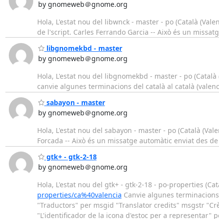
by gnomeweb＠gnome.org
Hola, L'estat nou del libwnck - master - po (Català (Valen
de l'script. Carles Ferrando Garcia -- Això és un missa
libgnomekbd - master
by gnomeweb＠gnome.org
Hola, L'estat nou del libgnomekbd - master - po (Català 
canvie algunes terminacions del català al català (valen
sabayon - master
by gnomeweb＠gnome.org
Hola, L'estat nou del sabayon - master - po (Català (Vale
Forcada -- Això és un missatge automàtic enviat des d
gtk+ - gtk-2-18
by gnomeweb＠gnome.org
Hola, L'estat nou del gtk+ - gtk-2-18 - po-properties (Cat
properties/ca%40valencia
Canvie algunes terminacions d
"Traductors" per msgid "Translator credits" msgstr "Cr
"L'identificador de la icona d'estoc per a representar"