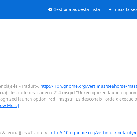
Gestiona aquesta llista
Inicia la se
encià)) és «Traduït».
http://l10n.gnome.org/vertimus/seahorse/mas
encià) i les cadenes: cadena 214 msgid "Unrecognized launch option
ognized launch option: %d" msgstr "Es desconeix l'orde d'execuci
iew More]
(Valencià)) és «Traduït».
http://l10n.gnome.org/vertimus/metacity