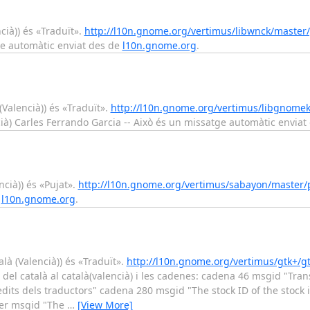
cià)) és «Traduït».
http://l10n.gnome.org/vertimus/libwnck/master
tge automàtic enviat des de
l10n.gnome.org
.
(Valencià)) és «Traduït».
http://l10n.gnome.org/vertimus/libgnome
cià) Carles Ferrando Garcia -- Això és un missatge automàtic envia
ncià)) és «Pujat».
http://l10n.gnome.org/vertimus/sabayon/master/
e
l10n.gnome.org
.
alà (Valencià)) és «Traduït».
http://l10n.gnome.org/vertimus/gtk+/gt
el català al català(valencià) i les cadenes: cadena 46 msgid "Tran
èdits dels traductors" cadena 280 msgid "The stock ID of the stock 
 per msgid "The
…
[View More]