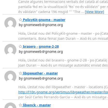
Canvie algunes terminacions verbals del català al catal
pantalla %d en la visualització '%s' no és vàlida\n" per
és vàlida\n" cadena 196 msgid "" "The
…
[View More]
PolicyKit-gnome - master
by gnomeweb＠gnome.org
Hola, L'estat nou del PolicyKit-gnome - master - po (Cata
comentaris. Bona feina! Joan Duran -- Això és un miss
brasero - gnome-2-28
by gnomeweb＠gnome.org
Hola, L'estat nou del brasero - gnome-2-28 - po (Català)
Joan Duran -- Això és un missatge automàtic enviat de
libgweather - master
by gnomeweb＠gnome.org
Hola, L'estat nou del libgweather - master - locations (Ca
http://l10n.gnome.org/vertimus/libgweather/master/lo
per Seül Carles Ferrando Garcia -- Això és un missatge
libwnck - master