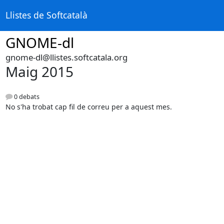
Llistes de Softcatalà
GNOME-dl
gnome-dl@llistes.softcatala.org
Maig 2015
0 debats
No s'ha trobat cap fil de correu per a aquest mes.