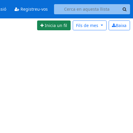
ssió
Registreu-vos
Inicia un fil
Fils de
mes
Baixa