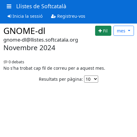
Llistes de Softcatalà
Inicia la sessió
Registreu-vos
GNOME-dl
Fil
mes
gnome-dl@llistes.softcatala.org
Novembre 2024
0 debats
No s'ha trobat cap fil de correu per a aquest mes.
Resultats per pàgina: