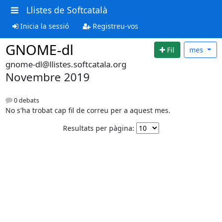
Llistes de Softcatalà
Inicia la sessió
Registreu-vos
GNOME-dl
Fil
mes
gnome-dl@llistes.softcatala.org
Novembre 2019
0 debats
No s'ha trobat cap fil de correu per a aquest mes.
Resultats per pàgina: