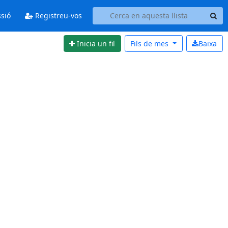
ssió
Registreu-vos
Inicia un fil
Fils de
mes
Baixa