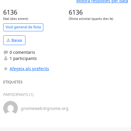
Mostra respostes per data
6136
6136
Edat (dies enrere)
Última activitat (quants dies fa)
Visió general de llista
Baixa
0 comentaris
1 participants
Afegeix als preferits
ETIQUETES
PARTICIPANTS (1)
gnomeweb＠gnome.org