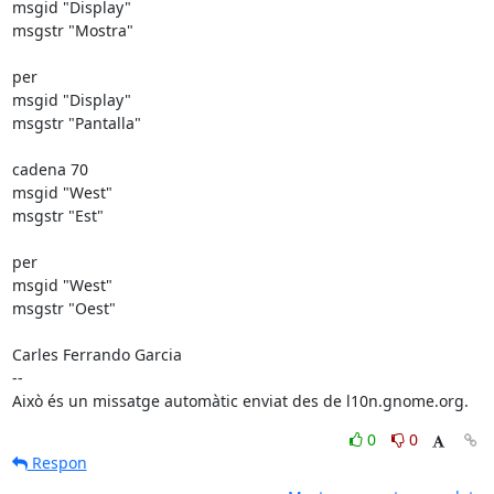
msgid "Display"

msgstr "Mostra"

per

msgid "Display"

msgstr "Pantalla"

cadena 70

msgid "West"

msgstr "Est" 

per

msgid "West"

msgstr "Oest"

Carles Ferrando Garcia

--

Això és un missatge automàtic enviat des de l10n.gnome.org.
0
0
Respon