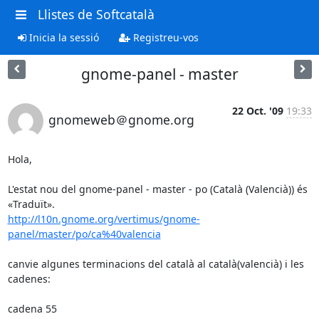
Llistes de Softcatalà
Inicia la sessió
Registreu-vos
gnome-panel - master
22 Oct. '09
19:33
gnomeweb＠gnome.org
Hola,

L'estat nou del gnome-panel - master - po (Català (Valencià)) és 
http://l10n.gnome.org/vertimus/gnome-
panel/master/po/ca%40valencia
canvie algunes terminacions del català al català(valencià) i les 
cadenes:

cadena 55
