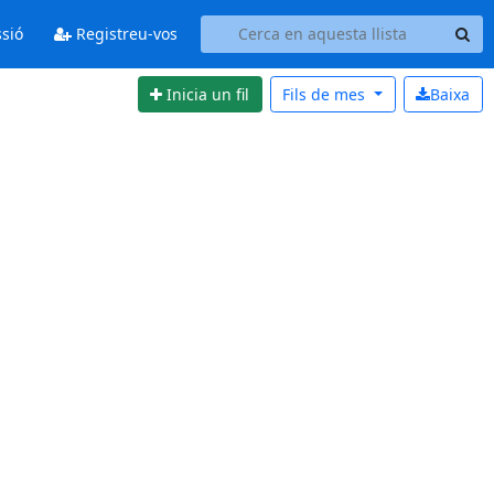
ssió
Registreu-vos
Inicia un fil
Fils de
mes
Baixa