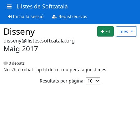
Llistes de Softcatalà
Inicia la sessió
Registreu-vos
Disseny
Fil
mes
disseny@llistes.softcatala.org
Maig 2017
0 debats
No s'ha trobat cap fil de correu per a aquest mes.
Resultats per pàgina: