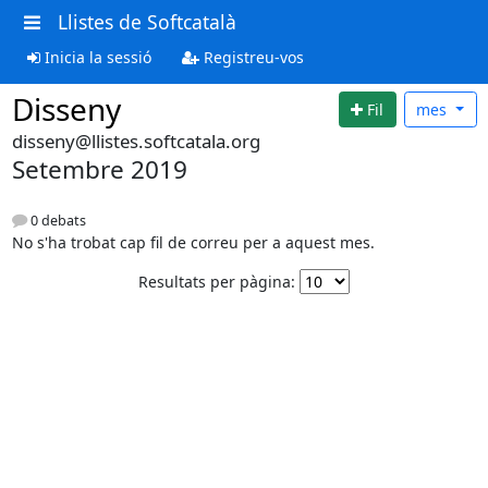
Llistes de Softcatalà
Inicia la sessió
Registreu-vos
Disseny
Fil
mes
disseny@llistes.softcatala.org
Setembre 2019
0 debats
No s'ha trobat cap fil de correu per a aquest mes.
Resultats per pàgina: