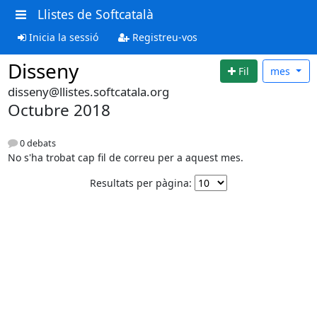
Llistes de Softcatalà
Inicia la sessió
Registreu-vos
Disseny
Fil
mes
disseny@llistes.softcatala.org
Octubre 2018
0 debats
No s'ha trobat cap fil de correu per a aquest mes.
Resultats per pàgina: