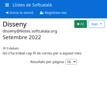
Llistes de Softcatalà
Inicia la sessió
Registreu-vos
Disseny
Fil
mes
disseny@llistes.softcatala.org
Setembre 2022
0 debats
No s'ha trobat cap fil de correu per a aquest mes.
Resultats per pàgina: