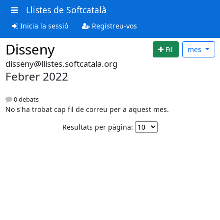
Llistes de Softcatalà
Inicia la sessió
Registreu-vos
Disseny
Fil
mes
disseny@llistes.softcatala.org
Febrer 2022
0 debats
No s'ha trobat cap fil de correu per a aquest mes.
Resultats per pàgina: