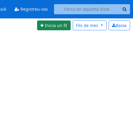
ssió
Registreu-vos
Inicia un fil
Fils de
mes
Baixa