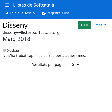
Llistes de Softcatalà
Inicia la sessió
Registreu-vos
Disseny
Fil
mes
disseny@llistes.softcatala.org
Maig 2018
0 debats
No s'ha trobat cap fil de correu per a aquest mes.
Resultats per pàgina: