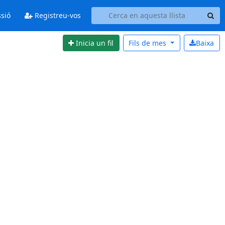
ssió
Registreu-vos
Inicia un fil
Fils de
mes
Baixa