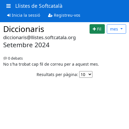
Llistes de Softcatalà
Inicia la sessió
Registreu-vos
Diccionaris
Fil
mes
diccionaris@llistes.softcatala.org
Setembre 2024
0 debats
No s'ha trobat cap fil de correu per a aquest mes.
Resultats per pàgina: