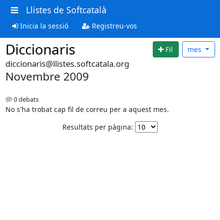
Llistes de Softcatalà
Inicia la sessió
Registreu-vos
Diccionaris
Fil
mes
diccionaris@llistes.softcatala.org
Novembre 2009
0 debats
No s'ha trobat cap fil de correu per a aquest mes.
Resultats per pàgina: