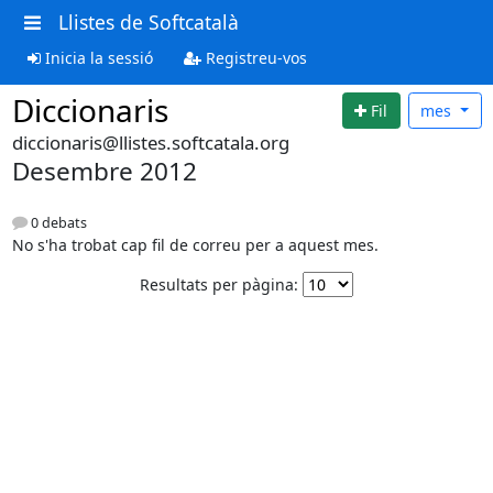
Llistes de Softcatalà
Inicia la sessió
Registreu-vos
Diccionaris
Fil
mes
diccionaris@llistes.softcatala.org
Desembre 2012
0 debats
No s'ha trobat cap fil de correu per a aquest mes.
Resultats per pàgina: