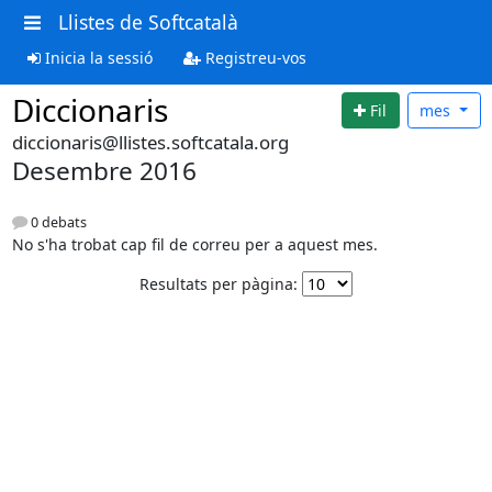
Llistes de Softcatalà
Inicia la sessió
Registreu-vos
Diccionaris
Fil
mes
diccionaris@llistes.softcatala.org
Desembre 2016
0 debats
No s'ha trobat cap fil de correu per a aquest mes.
Resultats per pàgina: