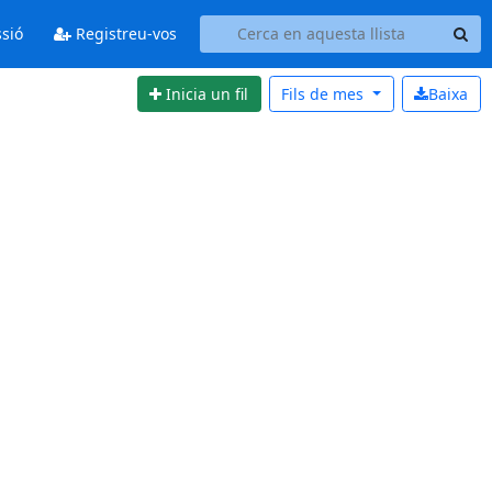
ssió
Registreu-vos
Inicia un fil
Fils de
mes
Baixa