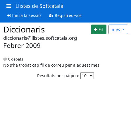
Llistes de Softcatalà
Inicia la sessió
Registreu-vos
Diccionaris
Fil
mes
diccionaris@llistes.softcatala.org
Febrer 2009
0 debats
No s'ha trobat cap fil de correu per a aquest mes.
Resultats per pàgina: