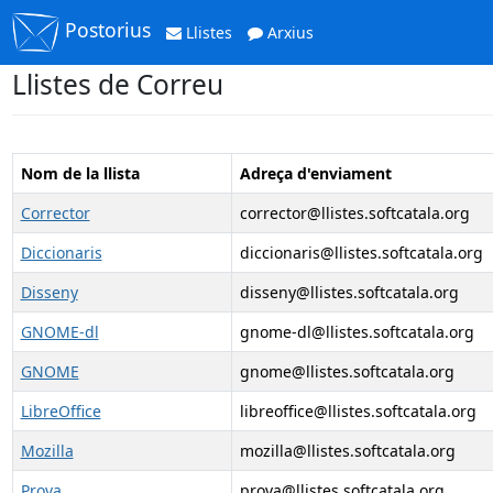
Postorius
Llistes
Arxius
Llistes de Correu
Nom de la llista
Adreça d'enviament
Corrector
corrector@llistes.softcatala.org
Diccionaris
diccionaris@llistes.softcatala.org
Disseny
disseny@llistes.softcatala.org
GNOME-dl
gnome-dl@llistes.softcatala.org
GNOME
gnome@llistes.softcatala.org
LibreOffice
libreoffice@llistes.softcatala.org
Mozilla
mozilla@llistes.softcatala.org
Prova
prova@llistes.softcatala.org