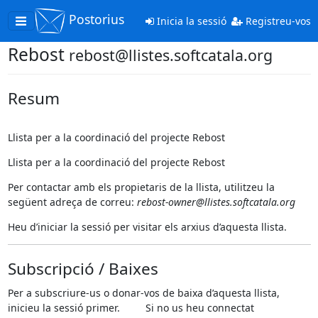
Postorius
Toggle
Inicia la sessió
Registreu-vos
navigation
Rebost
rebost@llistes.softcatala.org
Resum
Llista per a la coordinació del projecte Rebost
Llista per a la coordinació del projecte Rebost
Per contactar amb els propietaris de la llista, utilitzeu la
següent adreça de correu:
rebost-owner@llistes.softcatala.org
Heu d’iniciar la sessió per visitar els arxius d’aquesta llista.
Subscripció / Baixes
Per a subscriure-us o donar-vos de baixa d’aquesta llista,
inicieu la sessió primer. Si no us heu connectat