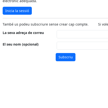
electrònic adequada.
Inicia la sessió
També us podeu subscriure sense crear cap compte. Si voleu fe
La seva adreça de correu
El seu nom (opcional)
Subscriu