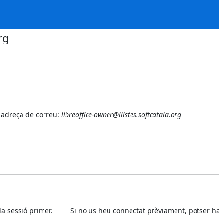
rg
nt adreça de correu:
libreoffice-owner@llistes.softcatala.org
icieu la sessió primer. Si no us heu connectat prèviament, pots