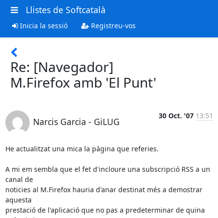
Llistes de Softcatalà
Inicia la sessió
Registreu-vos
Re: [Navegador]
M.Firefox amb 'El Punt'
30 Oct. '07
13:51
Narcis Garcia - GiLUG
He actualitzat una mica la pàgina que referies.

A mi em sembla que el fet d'incloure una subscripció RSS a un 
canal de

noticies al M.Firefox hauria d'anar destinat més a demostrar 
aquesta

prestació de l'aplicació que no pas a predeterminar de quina 