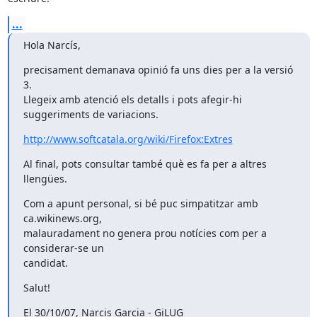
...
Hola Narcís,
precisament demanava opinió fa uns dies per a la versió 
3.

Llegeix amb atenció els detalls i pots afegir-hi 
suggeriments de variacions.
http://www.softcatala.org/wiki/Firefox:Extres
Al final, pots consultar també què es fa per a altres 
llengües.
Com a apunt personal, si bé puc simpatitzar amb 
ca.wikinews.org,

malauradament no genera prou notícies com per a 
considerar-se un

candidat.
Salut!
El 30/10/07, Narcis Garcia - GiLUG 