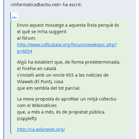
<informatica@actiu.net> ha escrit:
...
Envio aquest missatge a aquesta llista perquè és 
el què se m'ha suggerit

http://www.softcatala.org/forum/viewtopic.php?
p=6054
Algú ha establert que, de forma predeterminada, 
el Firefox en català

s'instal·li amb un vincle RSS a les notícies de 
Vilaweb (El Punt), cosa

que em sembla del tot parcial.
La meva proposta és aprofitar un mitjà col·lectiu 
com el Wikinotícies

que, a més a més, és de propietat pública 
(copyleft):
http://ca.wikinews.org/