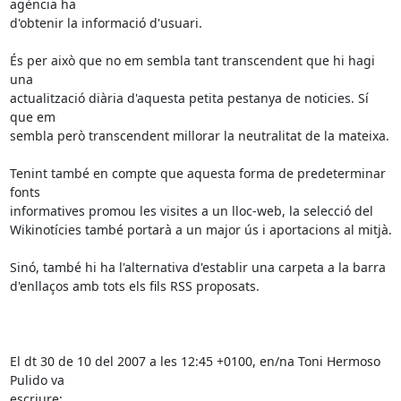
agència ha

d'obtenir la informació d'usuari.

És per això que no em sembla tant transcendent que hi hagi 
una

actualització diària d'aquesta petita pestanya de noticies. Sí 
que em

sembla però transcendent millorar la neutralitat de la mateixa.

Tenint també en compte que aquesta forma de predeterminar 
fonts

informatives promou les visites a un lloc-web, la selecció del

Wikinotícies també portarà a un major ús i aportacions al mitjà.

Sinó, també hi ha l'alternativa d'establir una carpeta a la barra

d'enllaços amb tots els fils RSS proposats.

El dt 30 de 10 del 2007 a les 12:45 +0100, en/na Toni Hermoso 
Pulido va

escriure: