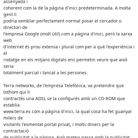
assenyada i

coherent com la de la pàgina d'inici predeterminada. A molta 
gent li

podria semblar perfectament normal posar el cercador o 
directori de

l'empresa Google (molt útil) com a pàgina d'inici, però la xarxa 
web

d'internet és prou extensa i plural com per a què l'experiència i 
el

rodatge en els mitjans digitals ens permetin veure que això 
seria

totalment parcial i tancat a les persones.

Terra networks, de l'empresa Telefónica, va pretendre que 
tothom qui li

contractés una ADSL se la configurés amb un CD-ROM que 
establia

www.terra.es com a pàgina d'inici, la qual cosa ha fet guanyar 
milers de

visitants l'esmentat portal privat, i molts diners per la 
contractació

de publicitat a la pàgina. Això mateix passa amb la publicitat
