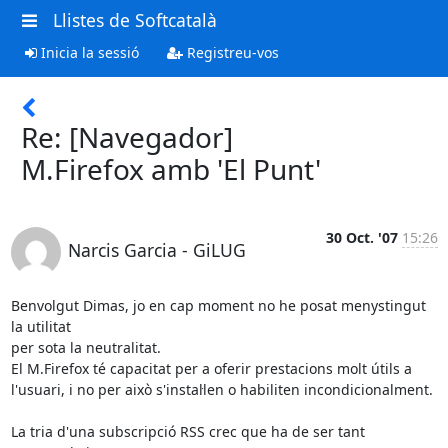
Llistes de Softcatalà
Inicia la sessió
Registreu-vos
Re: [Navegador]
M.Firefox amb 'El Punt'
30 Oct. '07
15:26
Narcis Garcia - GiLUG
Benvolgut Dimas, jo en cap moment no he posat menystingut 
la utilitat

per sota la neutralitat.

El M.Firefox té capacitat per a oferir prestacions molt útils a

l'usuari, i no per això s'instal·len o habiliten incondicionalment.

La tria d'una subscripció RSS crec que ha de ser tant 