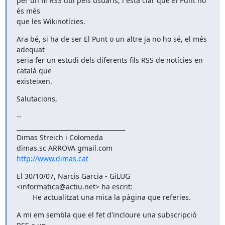
per un fil RSS útil pels usuaris, i està clar que El Punt ho 
és més

que les Wikinotícies.
Ara bé, si ha de ser El Punt o un altre ja no ho sé, el més 
adequat

seria fer un estudi dels diferents fils RSS de notícies en 
català que

existeixen.
Salutacions,
-- 

____________________________________ 

Dimas Streich i Colomeda

http://www.dimas.cat
El 30/10/07, Narcis Garcia - GiLUG 
<informatica@actiu.net> ha escrit:

        He actualitzat una mica la pàgina que referies.
A mi em sembla que el fet d'incloure una subscripció 