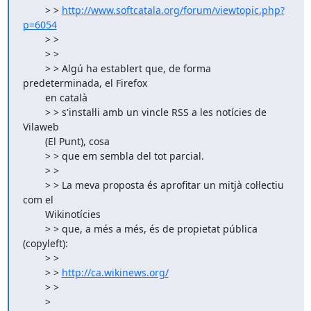
        > > 
http://www.softcatala.org/forum/viewtopic.php?
p=6054
        > >

        > >

        > > Algú ha establert que, de forma 
predeterminada, el Firefox

        en català 

        > > s'instal·li amb un vincle RSS a les notícies de 
Vilaweb

        (El Punt), cosa

        > > que em sembla del tot parcial.

        > >

        > > La meva proposta és aprofitar un mitjà col·lectiu 
com el

        Wikinotícies 

        > > que, a més a més, és de propietat pública 
(copyleft):

        > >

        > > 
http://ca.wikinews.org/
        > >

        >
