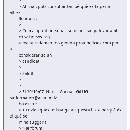
        >

        > Al final, pots consultar també què es fa per a 
altres

        llengües. 

        >

        > Com a apunt personal, si bé puc simpatitzar amb

        ca.wikinews.org,

        > malauradament no genera prou notícies com per 
a

        considerar-se un 

        > candidat.

        >

        > Salut!

        >

        >

        > El 30/10/07, Narcis Garcia - GiLUG 
<informatica@actiu.net>

        ha escrit: 

        > > Envio aquest missatge a aquesta llista perquè és 
el què se

        m'ha suggerit 

        > > al fòrum:
