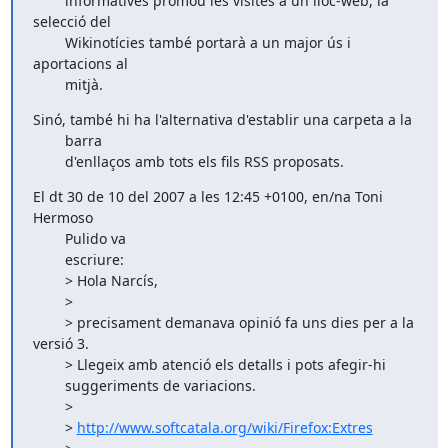
        informatives promou les visites a un lloc-web, la 
selecció del

        Wikinotícies també portarà a un major ús i 
aportacions al

        mitjà.
Sinó, també hi ha l'alternativa d'establir una carpeta a la

        barra 

        d'enllaços amb tots els fils RSS proposats.
El dt 30 de 10 del 2007 a les 12:45 +0100, en/na Toni 
Hermoso

        Pulido va

        escriure:

        > Hola Narcís,

        >

        > precisament demanava opinió fa uns dies per a la 
versió 3. 

        > Llegeix amb atenció els detalls i pots afegir-hi

        suggeriments de variacions.

        >

        > 
http://www.softcatala.org/wiki/Firefox:Extres