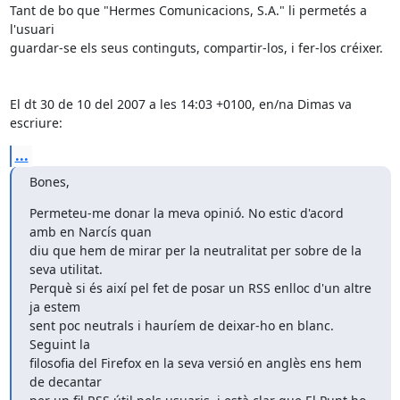
Tant de bo que "Hermes Comunicacions, S.A." li permetés a 
l'usuari

guardar-se els seus continguts, compartir-los, i fer-los créixer.

El dt 30 de 10 del 2007 a les 14:03 +0100, en/na Dimas va 
escriure:
...
Bones,
Permeteu-me donar la meva opinió. No estic d'acord 
amb en Narcís quan

diu que hem de mirar per la neutralitat per sobre de la 
seva utilitat.

Perquè si és així pel fet de posar un RSS enlloc d'un altre 
ja estem

sent poc neutrals i hauríem de deixar-ho en blanc. 
Seguint la

filosofia del Firefox en la seva versió en anglès ens hem 
de decantar
