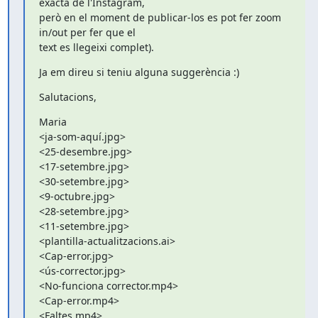
exacta de l'Instagram,

però en el moment de publicar-los es pot fer zoom 
in/out per fer que el

text es llegeixi complet).
Ja em direu si teniu alguna suggerència :)
Salutacions,
Maria

<ja-som-aquí.jpg>

<25-desembre.jpg>

<17-setembre.jpg>

<30-setembre.jpg>

<9-octubre.jpg>

<28-setembre.jpg>

<11-setembre.jpg>

<plantilla-actualitzacions.ai>

<Cap-error.jpg>

<ús-corrector.jpg>

<No-funciona corrector.mp4>

<Cap-error.mp4>

<Faltes.mp4>
