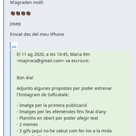
M'agraden molt!
👏🏿👏🏿👏🏿👏🏿
Josep
Enviat des del meu iPhone
...
El 11 ag 2020, a les 10:45, Maria Rm 
<majiroca@gmail.com> va escriure:
Bon dia!
Adjunto algunes propostes per poder estrenar 
l'Instagram de Softcatalà:
- Imatge per la primera publicació

- Imatges per les efemèrides fins final d'any

- Plantilla en obert per poder afegir text

- 2 memes

- 3 gifs (aquí no he sabut com fer-los a la mida 