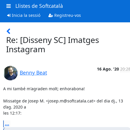
Llistes de Softcatalà
Inicia la sessió
Registreu-vos
Re: [Disseny SC] Imatges
Instagram
16 Ago. '20
20:2
Benny Beat
A mi també m'agraden molt; enhorabona!

Missatge de Josep M. <josep.m@softcatala.cat> del dia dj., 13 
d’ag. 2020 a

les 12:17:
...