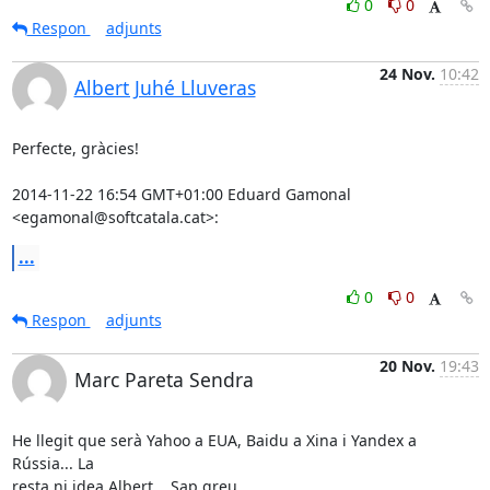
0
0
Respon
adjunts
24 Nov.
10:42
Albert Juhé Lluveras
Perfecte, gràcies!

2014-11-22 16:54 GMT+01:00 Eduard Gamonal 
<egamonal@softcatala.cat>:
...
0
0
Respon
adjunts
20 Nov.
19:43
Marc Pareta Sendra
He llegit que serà Yahoo a EUA, Baidu a Xina i Yandex a 
Rússia... La 

resta ni idea Albert... Sap greu
