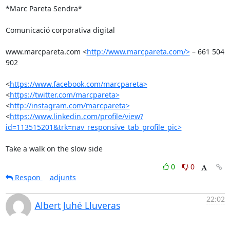
*Marc Pareta Sendra*

Comunicació corporativa digital

www.marcpareta.com <
http://www.marcpareta.com/>
 – 661 504 
902

<
https://www.facebook.com/marcpareta>
<
https://twitter.com/marcpareta>
<
http://instagram.com/marcpareta>
<
https://www.linkedin.com/profile/view?
id=113515201&trk=nav_responsive_tab_profile_pic>
Take a walk on the slow side
0
0
Respon
adjunts
22:02
Albert Juhé Lluveras