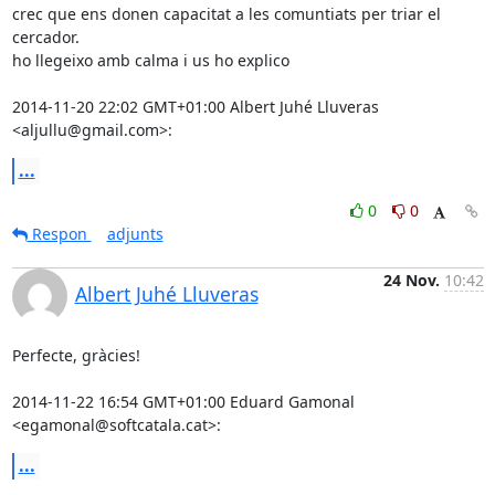
crec que ens donen capacitat a les comuntiats per triar el 
cercador.

ho llegeixo amb calma i us ho explico

2014-11-20 22:02 GMT+01:00 Albert Juhé Lluveras 
<aljullu@gmail.com>:
...
0
0
Respon
adjunts
24 Nov.
10:42
Albert Juhé Lluveras
Perfecte, gràcies!

2014-11-22 16:54 GMT+01:00 Eduard Gamonal 
<egamonal@softcatala.cat>:
...