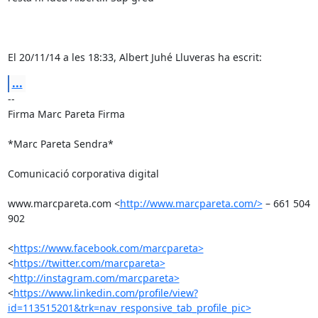
El 20/11/14 a les 18:33, Albert Juhé Lluveras ha escrit:
...
-- 

Firma Marc Pareta Firma

*Marc Pareta Sendra*

Comunicació corporativa digital

www.marcpareta.com <
http://www.marcpareta.com/>
 – 661 504 
902

<
https://www.facebook.com/marcpareta>
<
https://twitter.com/marcpareta>
<
http://instagram.com/marcpareta>
<
https://www.linkedin.com/profile/view?
id=113515201&trk=nav_responsive_tab_profile_pic>