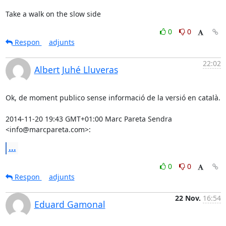
Take a walk on the slow side
0
0
Respon
adjunts
22:02
Albert Juhé Lluveras
Ok, de moment publico sense informació de la versió en català.

2014-11-20 19:43 GMT+01:00 Marc Pareta Sendra 
<info@marcpareta.com>:
...
0
0
Respon
adjunts
22 Nov.
16:54
Eduard Gamonal