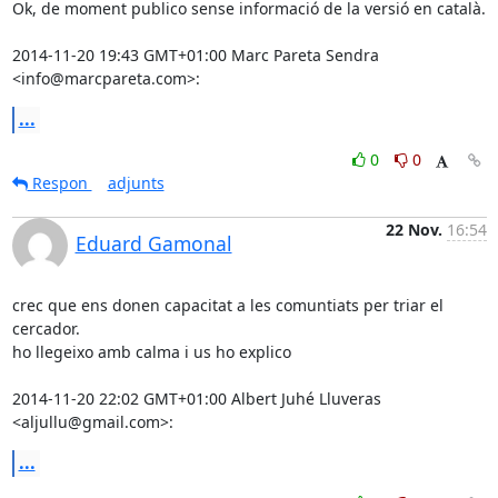
Ok, de moment publico sense informació de la versió en català.

2014-11-20 19:43 GMT+01:00 Marc Pareta Sendra 
<info@marcpareta.com>:
...
0
0
Respon
adjunts
22 Nov.
16:54
Eduard Gamonal
crec que ens donen capacitat a les comuntiats per triar el 
cercador.

ho llegeixo amb calma i us ho explico

2014-11-20 22:02 GMT+01:00 Albert Juhé Lluveras 
<aljullu@gmail.com>:
...