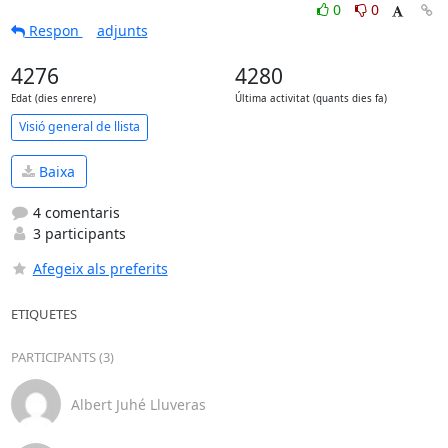
0
0
Respon
adjunts
4276
4280
Edat (dies enrere)
Última activitat (quants dies fa)
Visió general de llista
Baixa
4 comentaris
3 participants
Afegeix als preferits
ETIQUETES
PARTICIPANTS (3)
Albert Juhé Lluveras