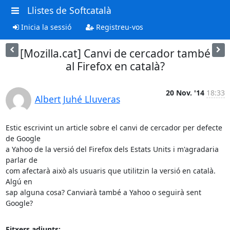
Llistes de Softcatalà
Inicia la sessió
Registreu-vos
[Mozilla.cat] Canvi de cercador també
al Firefox en català?
20 Nov. '14
18:33
Albert Juhé Lluveras
Estic escrivint un article sobre el canvi de cercador per defecte 
de Google

a Yahoo de la versió del Firefox dels Estats Units i m'agradaria 
parlar de

com afectarà això als usuaris que utilitzin la versió en català. 
Algú en

sap alguna cosa? Canviarà també a Yahoo o seguirà sent 
Google?
Fitxers adjunts: