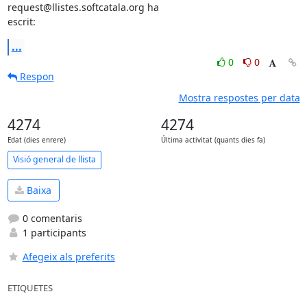
request@llistes.softcatala.org ha 

escrit:
...
0
0
Respon
Mostra respostes per data
4274
4274
Edat (dies enrere)
Última activitat (quants dies fa)
Visió general de llista
Baixa
0 comentaris
1 participants
Afegeix als preferits
ETIQUETES