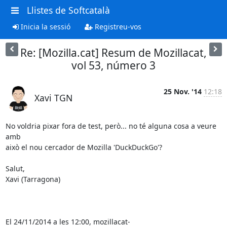
Llistes de Softcatalà
Inicia la sessió
Registreu-vos
Re: [Mozilla.cat] Resum de Mozillacat,
vol 53, número 3
25 Nov. '14
12:18
Xavi TGN
No voldria pixar fora de test, però... no té alguna cosa a veure 
amb 

això el nou cercador de Mozilla 'DuckDuckGo'?

Salut,

Xavi (Tarragona)

El 24/11/2014 a les 12:00, mozillacat-