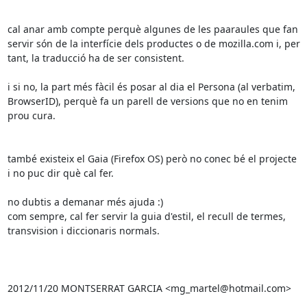
cal anar amb compte perquè algunes de les paaraules que fan 
servir són de la interfície dels productes o de mozilla.com i, per 
tant, la traducció ha de ser consistent.

i si no, la part més fàcil és posar al dia el Persona (al verbatim, 
BrowserID), perquè fa un parell de versions que no en tenim 
prou cura.

també existeix el Gaia (Firefox OS) però no conec bé el projecte 
i no puc dir què cal fer.

no dubtis a demanar més ajuda :)

com sempre, cal fer servir la guia d'estil, el recull de termes, 
transvision i diccionaris normals.

2012/11/20 MONTSERRAT GARCIA <mg_martel@hotmail.com>
