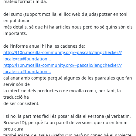
mateix format i mida.

del sumo (support mozilla, el lloc web d'ajuda) potser en toni 
en pot donar

més detalls. sé que hi ha articles nous però no sé quins són els 
importants.

http://l10n.mozilla-community.org/~pascalc/langchecker/?
locale=ca#foundation...
http://l10n.mozilla-community.org/~pascalc/langchecker/?
locale=ca#foundation...
cal anar amb compte perquè algunes de les paaraules que fan 
servir són de

la interfície dels productes o de mozilla.com i, per tant, la 
traducció ha

de ser consistent.

i si no, la part més fàcil és posar al dia el Persona (al verbatim,

BrowserID), perquè fa un parell de versions que no en tenim 
prou cura.

també existeix el Gaia (Firefox OS) però no conec bé el projecte 