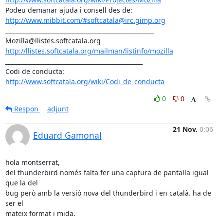
http://www.mibbit.com/#softcatala@irc.gimp.org
___________________________________________________

http://llistes.softcatala.org/mailman/listinfo/mozilla
_______________________________________________

Codi de conducta: 
http://www.softcatala.org/wiki/Codi_de_conducta
0
0
Respon
adjunt
21 Nov.
0:06
Eduard Gamonal
hola montserrat,

del thunderbird només falta fer una captura de pantalla igual 
que la del

bug però amb la versió nova del thunderbird i en català. ha de 
ser el

mateix format i mida.
