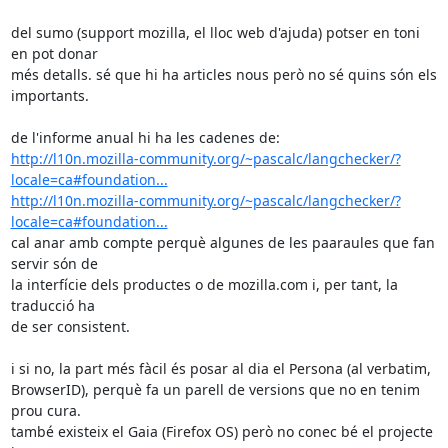
del sumo (support mozilla, el lloc web d'ajuda) potser en toni 
en pot donar

més detalls. sé que hi ha articles nous però no sé quins són els 
importants.

http://l10n.mozilla-community.org/~pascalc/langchecker/?
locale=ca#foundation...
http://l10n.mozilla-community.org/~pascalc/langchecker/?
locale=ca#foundation...
cal anar amb compte perquè algunes de les paaraules que fan 
servir són de

la interfície dels productes o de mozilla.com i, per tant, la 
traducció ha

de ser consistent.

i si no, la part més fàcil és posar al dia el Persona (al verbatim,

BrowserID), perquè fa un parell de versions que no en tenim 
prou cura.

també existeix el Gaia (Firefox OS) però no conec bé el projecte 