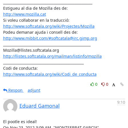
____________________________________________________

http://www.mozilla.cat
http://www.softcatala.org/wiki/Projectes/Mozilla
http://www.mibbit.com/#softcatala@irc.gimp.org
___________________________________________________

http://llistes.softcatala.org/mailman/listinfo/mozilla
_______________________________________________

Codi de conducta: 
http://www.softcatala.org/wiki/Codi_de_conducta
0
0
Respon
adjunt
9:10
Eduard Gamonal
El pootle es ideal!

On Nov 23, 2012 3:09 AM, "MONTSERRAT GARCIA" 