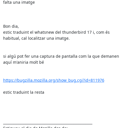
falta una imatge

Bon dia,

estic traduint el whatsnew del thunderbird 17 i, com és 
habitual, cal localitzar una imatge.

si algú pot fer una captura de pantalla com la que demanen 
aquí m'aniria molt bé

https://bugzilla.mozilla.org/show_bug.cgi?id=811976
estic traduint la resta

____________________________________________________
