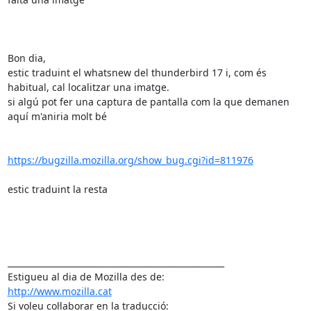
Bon dia,

estic traduint el whatsnew del thunderbird 17 i, com és 
habitual, cal localitzar una imatge.

si algú pot fer una captura de pantalla com la que demanen 
aquí m'aniria molt bé

https://bugzilla.mozilla.org/show_bug.cgi?id=811976
estic traduint la resta

____________________________________________________

http://www.mozilla.cat