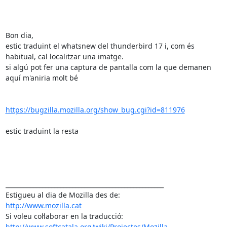
Bon dia,

estic traduint el whatsnew del thunderbird 17 i, com és 
habitual, cal localitzar una imatge.

si algú pot fer una captura de pantalla com la que demanen 
aquí m'aniria molt bé

https://bugzilla.mozilla.org/show_bug.cgi?id=811976
estic traduint la resta

____________________________________________________

http://www.mozilla.cat
http://www.softcatala.org/wiki/Projectes/Mozilla