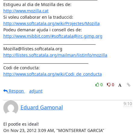
http://www.mozilla.cat
http://www.softcatala.org/wiki/Projectes/Mozilla
http://www.mibbit.com/#softcatala@irc.gimp.org
___________________________________________________

http://llistes.softcatala.org/mailman/listinfo/mozilla
_______________________________________________

Codi de conducta: 
http://www.softcatala.org/wiki/Codi_de_conducta
0
0
Respon
adjunt
9:10
Eduard Gamonal
El pootle es ideal!

On Nov 23, 2012 3:09 AM, "MONTSERRAT GARCIA" 