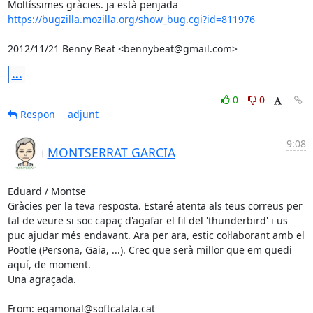
https://bugzilla.mozilla.org/show_bug.cgi?id=811976
2012/11/21 Benny Beat <bennybeat@gmail.com>
...
0
0
Respon
adjunt
9:08
MONTSERRAT GARCIA
Eduard / Montse

Gràcies per la teva resposta. Estaré atenta als teus correus per 
tal de veure si soc capaç d'agafar el fil del 'thunderbird' i us 
puc ajudar més endavant. Ara per ara, estic col·laborant amb el 
Pootle (Persona, Gaia, ...). Crec que serà millor que em quedi 
aquí, de moment.

Una agraçada.

From: egamonal@softcatala.cat
