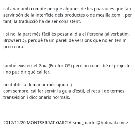
cal anar amb compte perquè algunes de les paaraules que fan 
servir són de la interfície dels productes o de mozilla.com i, per 
tant, la traducció ha de ser consistent.

i si no, la part més fàcil és posar al dia el Persona (al verbatim, 
BrowserID), perquè fa un parell de versions que no en tenim 
prou cura.

també existeix el Gaia (Firefox OS) però no conec bé el projecte 
i no puc dir què cal fer.

no dubtis a demanar més ajuda :)

com sempre, cal fer servir la guia d'estil, el recull de termes, 
transvision i diccionaris normals.

2012/11/20 MONTSERRAT GARCIA <mg_martel@hotmail.com>
