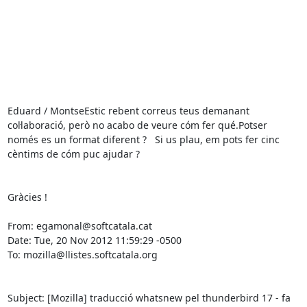
Eduard / MontseEstic rebent correus teus demanant 
col·laboració, però no acabo de veure cóm fer qué.Potser 
només es un format diferent ?   Si us plau, em pots fer cinc 
cèntims de cóm puc ajudar ?

Gràcies !

From: egamonal@softcatala.cat

Date: Tue, 20 Nov 2012 11:59:29 -0500

To: mozilla@llistes.softcatala.org

Subject: [Mozilla] traducció whatsnew pel thunderbird 17 - fa 