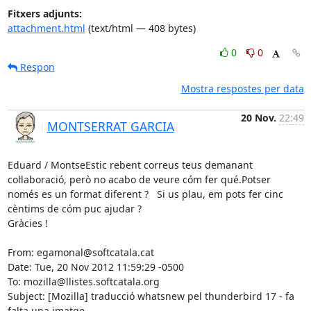
Fitxers adjunts:
attachment.html
(text/html — 408 bytes)
0
0
Respon
Mostra respostes per data
20 Nov.
22:49
MONTSERRAT GARCIA
Eduard / MontseEstic rebent correus teus demanant 
col·laboració, però no acabo de veure cóm fer qué.Potser 
només es un format diferent ?   Si us plau, em pots fer cinc 
cèntims de cóm puc ajudar ?

Gràcies !

From: egamonal@softcatala.cat

Date: Tue, 20 Nov 2012 11:59:29 -0500

To: mozilla@llistes.softcatala.org

Subject: [Mozilla] traducció whatsnew pel thunderbird 17 - fa 
falta una imatge
