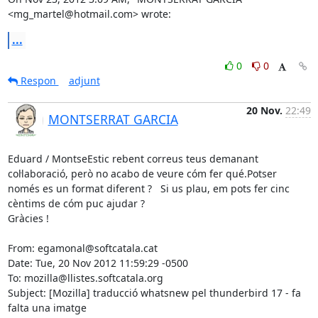
<mg_martel@hotmail.com> wrote:
...
0
0
Respon
adjunt
20 Nov.
22:49
MONTSERRAT GARCIA
Eduard / MontseEstic rebent correus teus demanant 
col·laboració, però no acabo de veure cóm fer qué.Potser 
només es un format diferent ?   Si us plau, em pots fer cinc 
cèntims de cóm puc ajudar ?

Gràcies !

From: egamonal@softcatala.cat

Date: Tue, 20 Nov 2012 11:59:29 -0500

To: mozilla@llistes.softcatala.org

Subject: [Mozilla] traducció whatsnew pel thunderbird 17 - fa 
falta una imatge
