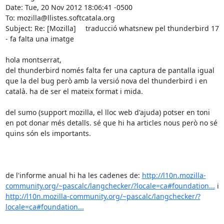
Date: Tue, 20 Nov 2012 18:06:41 -0500

To: mozilla@llistes.softcatala.org

Subject: Re: [Mozilla]	traducció whatsnew pel thunderbird 17 
- fa falta una imatge

hola montserrat,

del thunderbird només falta fer una captura de pantalla igual 
que la del bug però amb la versió nova del thunderbird i en 
català. ha de ser el mateix format i mida.

del sumo (support mozilla, el lloc web d'ajuda) potser en toni 
en pot donar més detalls. sé que hi ha articles nous però no sé 
quins són els importants.

de l'informe anual hi ha les cadenes de: 
http://l10n.mozilla-
community.org/~pascalc/langchecker/?locale=ca#foundation...
 i 
http://l10n.mozilla-community.org/~pascalc/langchecker/?
locale=ca#foundation...