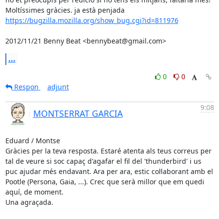
https://bugzilla.mozilla.org/show_bug.cgi?id=811976
2012/11/21 Benny Beat <bennybeat@gmail.com>
...
0
0
Respon
adjunt
9:08
MONTSERRAT GARCIA
Eduard / Montse

Gràcies per la teva resposta. Estaré atenta als teus correus per 
tal de veure si soc capaç d'agafar el fil del 'thunderbird' i us 
puc ajudar més endavant. Ara per ara, estic col·laborant amb el 
Pootle (Persona, Gaia, ...). Crec que serà millor que em quedi 
aquí, de moment.

Una agraçada.
