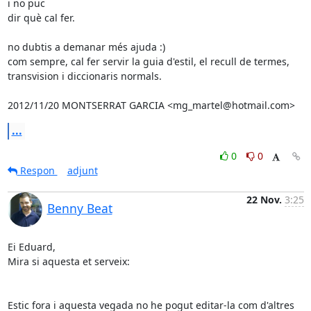
i no puc

dir què cal fer.

no dubtis a demanar més ajuda :)

com sempre, cal fer servir la guia d'estil, el recull de termes,

transvision i diccionaris normals.

2012/11/20 MONTSERRAT GARCIA <mg_martel@hotmail.com>
...
0
0
Respon
adjunt
22 Nov.
3:25
Benny Beat
Ei Eduard,

Mira si aquesta et serveix:

Estic fora i aquesta vegada no he pogut editar-la com d'altres 