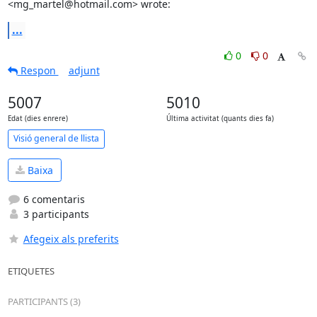
<mg_martel@hotmail.com> wrote:
...
0
0
Respon
adjunt
5007
5010
Edat (dies enrere)
Última activitat (quants dies fa)
Visió general de llista
Baixa
6 comentaris
3 participants
Afegeix als preferits
ETIQUETES
PARTICIPANTS (3)