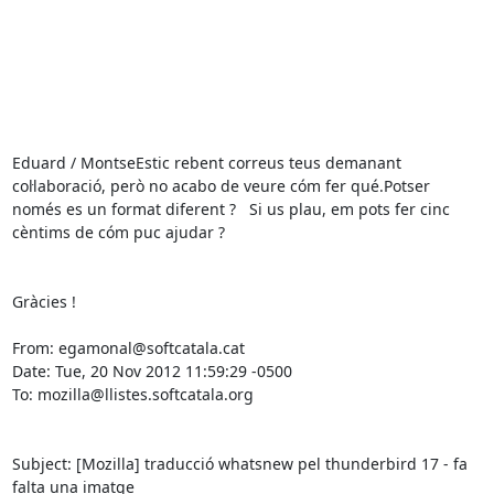
Eduard / MontseEstic rebent correus teus demanant 
col·laboració, però no acabo de veure cóm fer qué.Potser 
només es un format diferent ?   Si us plau, em pots fer cinc 
cèntims de cóm puc ajudar ?

Gràcies !

From: egamonal@softcatala.cat

Date: Tue, 20 Nov 2012 11:59:29 -0500

To: mozilla@llistes.softcatala.org

Subject: [Mozilla] traducció whatsnew pel thunderbird 17 - fa 
falta una imatge
