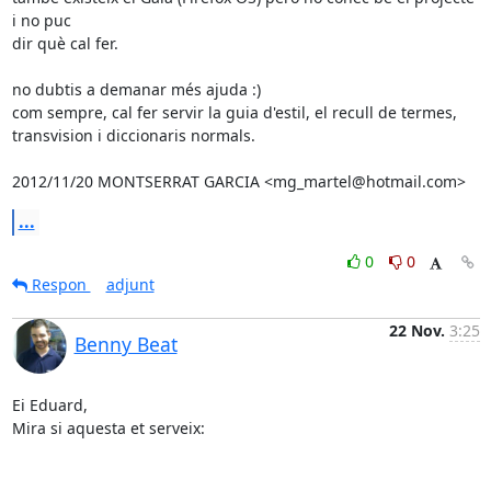
i no puc

dir què cal fer.

no dubtis a demanar més ajuda :)

com sempre, cal fer servir la guia d'estil, el recull de termes,

transvision i diccionaris normals.

2012/11/20 MONTSERRAT GARCIA <mg_martel@hotmail.com>
...
0
0
Respon
adjunt
22 Nov.
3:25
Benny Beat
Ei Eduard,

Mira si aquesta et serveix:
