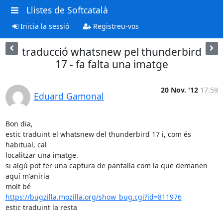
Llistes de Softcatalà
Inicia la sessió
Registreu-vos
traducció whatsnew pel thunderbird
17 - fa falta una imatge
20 Nov. '12
17:59
Eduard Gamonal
Bon dia,

estic traduint el whatsnew del thunderbird 17 i, com és 
habitual, cal

localitzar una imatge.

si algú pot fer una captura de pantalla com la que demanen 
aquí m'aniria

https://bugzilla.mozilla.org/show_bug.cgi?id=811976
estic traduint la resta