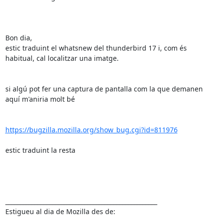
Bon dia,

estic traduint el whatsnew del thunderbird 17 i, com és 
habitual, cal localitzar una imatge.

si algú pot fer una captura de pantalla com la que demanen 
aquí m'aniria molt bé

https://bugzilla.mozilla.org/show_bug.cgi?id=811976
estic traduint la resta

____________________________________________________
