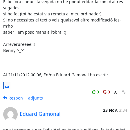
Estic fora i aquesta vegada no he pogut editar-la com d'altres 
vegades 

sí he fet (tot ha estat via remota al meu ordinador).

Si no necessites el text o vols qualsevol altre modificació fes-
m'ho 

saber i em poso mans a l'obra  ;)

Arreverureeee!!!

Benny ^_^"

Al 21/11/2012 00:06, En/na Eduard Gamonal ha escrit:
...
0
0
Respon
adjunts
23 Nov.
3:34
Eduard Gamonal
no et preocupis per l'edició si no tens els mitjans, faltaria més!
