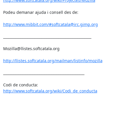
http://www.softcatala.org/wiki/Projectes/Mozilla
Podeu demanar ajuda i consell des de:

http://www.mibbit.com/#softcatala@irc.gimp.org
___________________________________________________

Mozilla@llistes.softcatala.org

http://llistes.softcatala.org/mailman/listinfo/mozilla
_______________________________________________

Codi de conducta: 
http://www.softcatala.org/wiki/Codi_de_conducta
____________________________________________________
