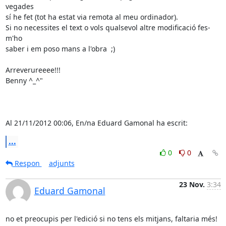
vegades 

sí he fet (tot ha estat via remota al meu ordinador).

Si no necessites el text o vols qualsevol altre modificació fes-
m'ho 

saber i em poso mans a l'obra  ;)

Arreverureeee!!!

Benny ^_^"

Al 21/11/2012 00:06, En/na Eduard Gamonal ha escrit:
...
0
0
Respon
adjunts
23 Nov.
3:34
Eduard Gamonal
no et preocupis per l'edició si no tens els mitjans, faltaria més!
