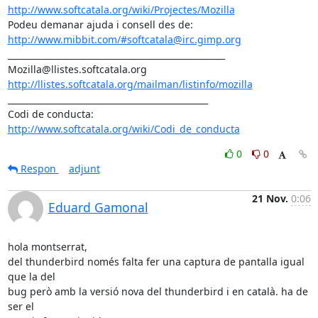
http://www.softcatala.org/wiki/Projectes/Mozilla
http://www.mibbit.com/#softcatala@irc.gimp.org
___________________________________________________

http://llistes.softcatala.org/mailman/listinfo/mozilla
_______________________________________________

Codi de conducta: 
http://www.softcatala.org/wiki/Codi_de_conducta
0
0
Respon
adjunt
21 Nov.
0:06
Eduard Gamonal
hola montserrat,

del thunderbird només falta fer una captura de pantalla igual 
que la del

bug però amb la versió nova del thunderbird i en català. ha de 
ser el
