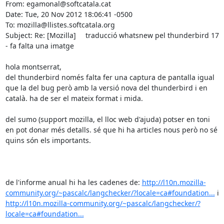
From: egamonal@softcatala.cat

Date: Tue, 20 Nov 2012 18:06:41 -0500

To: mozilla@llistes.softcatala.org

Subject: Re: [Mozilla]	traducció whatsnew pel thunderbird 17 
- fa falta una imatge

hola montserrat,

del thunderbird només falta fer una captura de pantalla igual 
que la del bug però amb la versió nova del thunderbird i en 
català. ha de ser el mateix format i mida.

del sumo (support mozilla, el lloc web d'ajuda) potser en toni 
en pot donar més detalls. sé que hi ha articles nous però no sé 
quins són els importants.

de l'informe anual hi ha les cadenes de: 
http://l10n.mozilla-
community.org/~pascalc/langchecker/?locale=ca#foundation...
 i 
http://l10n.mozilla-community.org/~pascalc/langchecker/?
locale=ca#foundation...