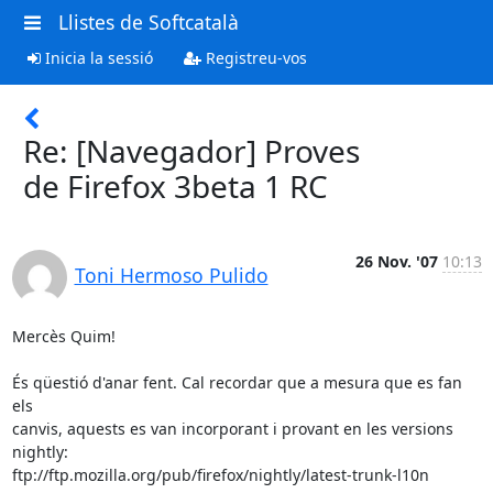
Llistes de Softcatalà
Inicia la sessió
Registreu-vos
Re: [Navegador] Proves
de Firefox 3beta 1 RC
26 Nov. '07
10:13
Toni Hermoso Pulido
Mercès Quim!

És qüestió d'anar fent. Cal recordar que a mesura que es fan 
els

canvis, aquests es van incorporant i provant en les versions 
nightly:

ftp://ftp.mozilla.org/pub/firefox/nightly/latest-trunk-l10n
