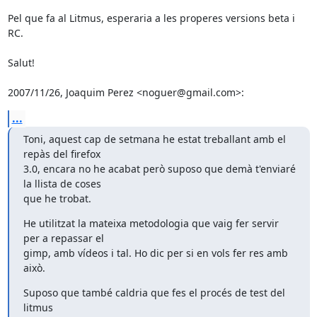
Pel que fa al Litmus, esperaria a les properes versions beta i 
RC.

Salut!

2007/11/26, Joaquim Perez <noguer@gmail.com>:
...
Toni, aquest cap de setmana he estat treballant amb el 
repàs del firefox

3.0, encara no he acabat però suposo que demà t'enviaré 
la llista de coses

que he trobat.
He utilitzat la mateixa metodologia que vaig fer servir 
per a repassar el

gimp, amb vídeos i tal. Ho dic per si en vols fer res amb 
això.
Suposo que també caldria que fes el procés de test del 
litmus