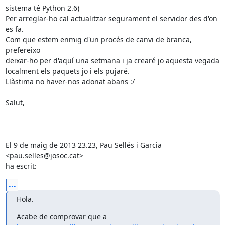
sistema té Python 2.6)

Per arreglar-ho cal actualitzar segurament el servidor des d'on 
es fa.

Com que estem enmig d'un procés de canvi de branca, 
prefereixo

deixar-ho per d'aquí una setmana i ja crearé jo aquesta vegada

localment els paquets jo i els pujaré.

Llàstima no haver-nos adonat abans :/

Salut,

El 9 de maig de 2013 23.23, Pau Sellés i Garcia 
<pau.selles@josoc.cat>

ha escrit:
...
Hola.