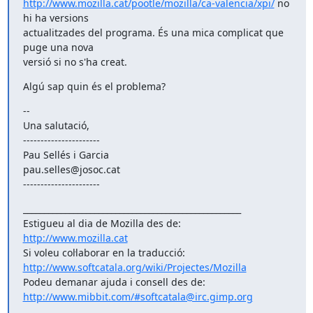
http://www.mozilla.cat/pootle/mozilla/ca-valencia/xpi/
 no 
hi ha versions

actualitzades del programa. És una mica complicat que 
puge una nova

versió si no s'ha creat.
Algú sap quin és el problema?
--

Una salutació,

----------------------

Pau Sellés i Garcia

pau.selles@josoc.cat

----------------------
____________________________________________________

http://www.mozilla.cat
http://www.softcatala.org/wiki/Projectes/Mozilla
http://www.mibbit.com/#softcatala@irc.gimp.org
___________________________________________________
