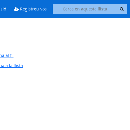
ssió
Registreu-vos
a al fil
a a la llista