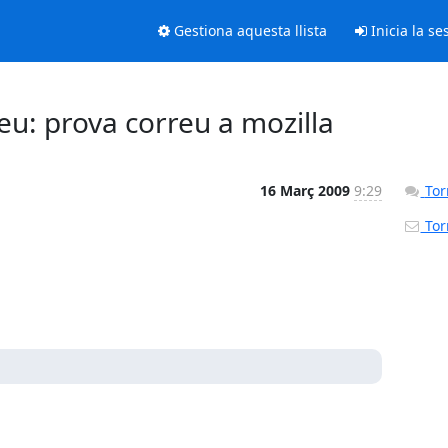
Gestiona aquesta llista
Inicia la se
eu: prova correu a mozilla
16 Març 2009
9:29
Torn
Torn