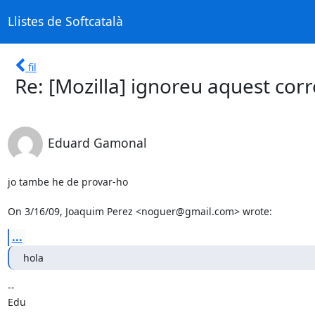
Llistes de Softcatalà
fil
Re: [Mozilla] ignoreu aquest corr
Eduard Gamonal
jo tambe he de provar-ho

On 3/16/09, Joaquim Perez <noguer@gmail.com> wrote:
...
hola
-- 

Edu
