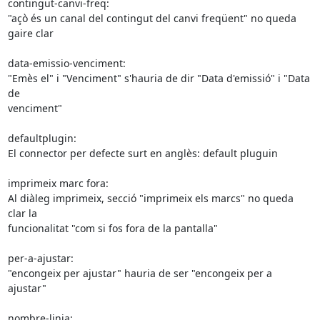
contingut-canvi-freq:

"açò és un canal del contingut del canvi freqüent" no queda 
gaire clar

data-emissio-venciment:

"Emès el" i "Venciment" s'hauria de dir "Data d'emissió" i "Data 
de

venciment"

defaultplugin:

El connector per defecte surt en anglès: default pluguin

imprimeix marc fora:

Al diàleg imprimeix, secció "imprimeix els marcs" no queda 
clar la

funcionalitat "com si fos fora de la pantalla"

per-a-ajustar:

"encongeix per ajustar" hauria de ser "encongeix per a 
ajustar"

nombre-linia:
