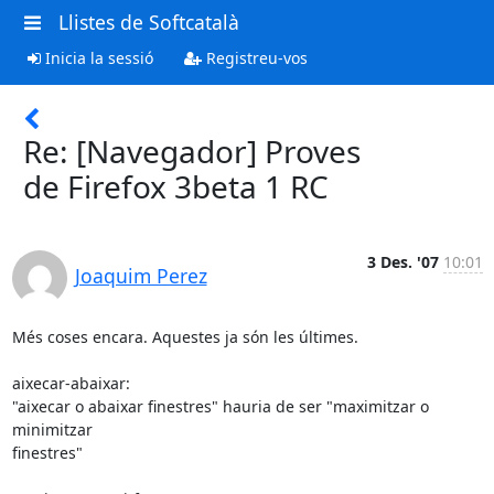
Llistes de Softcatalà
Inicia la sessió
Registreu-vos
Re: [Navegador] Proves
de Firefox 3beta 1 RC
3 Des. '07
10:01
Joaquim Perez
Més coses encara. Aquestes ja són les últimes.

aixecar-abaixar:

"aixecar o abaixar finestres" hauria de ser "maximitzar o 
minimitzar

finestres"
