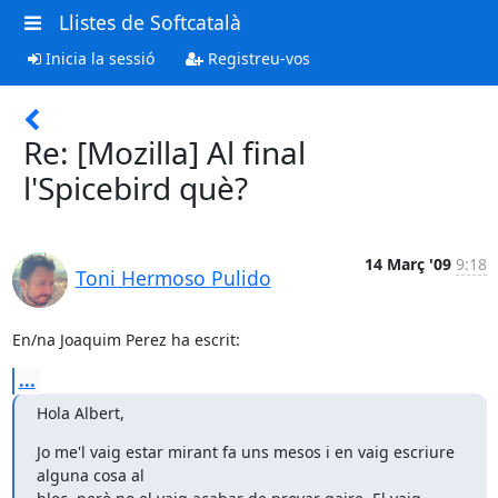
Llistes de Softcatalà
Inicia la sessió
Registreu-vos
Re: [Mozilla] Al final
l'Spicebird què?
14 Març '09
9:18
Toni Hermoso Pulido
En/na Joaquim Perez ha escrit:
...
Hola Albert,
Jo me'l vaig estar mirant fa uns mesos i en vaig escriure 
alguna cosa al 
