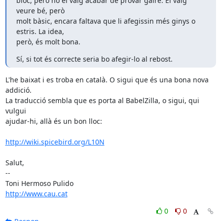
bloc, però no el vaig acabar de provar gaire. El vaig 
veure bé, però 

molt bàsic, encara faltava que li afegissin més ginys o 
estris. La idea, 

però, és molt bona.
Sí, si tot és correcte seria bo afegir-lo al rebost.
L'he baixat i es troba en català. O sigui que és una bona nova 
addició.

La traducció sembla que es porta al BabelZilla, o sigui, qui 
vulgui 

ajudar-hi, allà és un bon lloc:

http://wiki.spicebird.org/L10N
Salut,

-- 

http://www.cau.cat
0
0