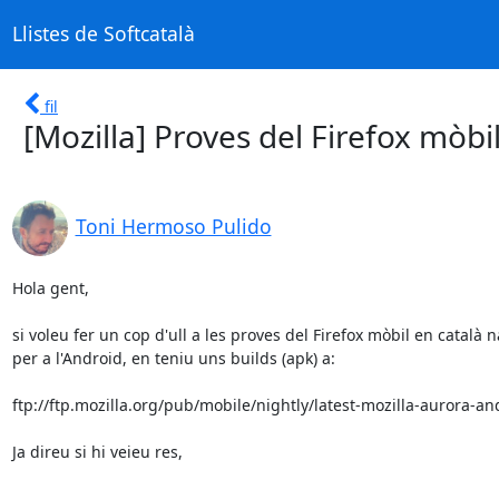
Llistes de Softcatalà
fil
[Mozilla] Proves del Firefox mòbil
Toni Hermoso Pulido
Hola gent,

si voleu fer un cop d'ull a les proves del Firefox mòbil en català na
per a l'Android, en teniu uns builds (apk) a:

ftp://ftp.mozilla.org/pub/mobile/nightly/latest-mozilla-aurora-and
Ja direu si hi veieu res,

-- 
