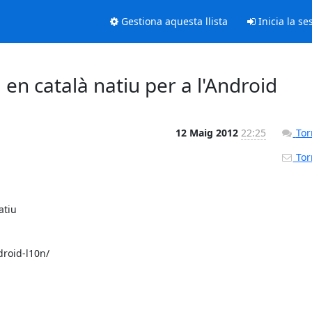
Gestiona aquesta llista
Inicia la se
 en català natiu per a l'Android
12 Maig 2012
22:25
Torn
Torn
tiu 

roid-l10n/
