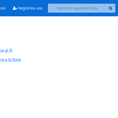
ssió
Registreu-vos
a al fil
a a la llista