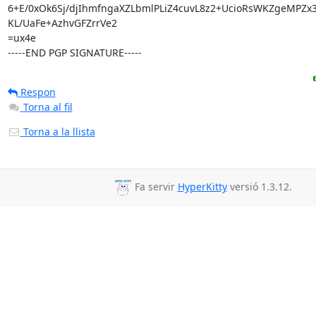
6+E/0xOk6Sj/djIhmfngaXZLbmlPLiZ4cuvL8z2+UcioRsWKZgeMPZx3
KL/UaFe+AzhvGFZrrVe2

=ux4e

-----END PGP SIGNATURE-----
Respon
Torna al fil
Torna a la llista
Fa servir
HyperKitty
versió 1.3.12.