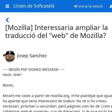
Llistes de Softcatalà
Inicia la sessió
[Mozilla] Interessaria ampliar la
traducció del "web" de Mozilla?
Josep Sanchez
-----BEGIN PGP SIGNED MESSAGE-----

Hash: SHA1

Bones,

Mirant-me coses a partir de mozilla.org, m'he plantejat que igual 
ha apartat que seria interessant de traduir. No sé si ho creieu

necessari, prioritari o secundari, però pàgines com les de |com e
col·laborar amb el projecte», o la de donacions, si és que no hi ha
