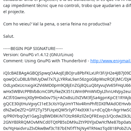
cap impediment tècnic que no controli, trobo que ajudarien a dif
el projecte.

Com ho veieu? Val la pena, o seria feina no productiva?

Salut.

-----BEGIN PGP SIGNATURE-----

Version: GnuPG v1.4.12 (GNU/Linux)

Comment: Using GnuPG with Thunderbird - 
http://www.enigmail
iQIcBAEBAgAGBQJSpwqOAAoJEJBOJru8PbFKLxUP/3F/jH2e4JB7J09DH
qowQCuD8L8/lMUyDwl7x7LjLYRRaL9an56zgoG8pWxzRQEJMC/DJA
OdLyx0xUcnxigiKZVi6MD0pm9Q8jEnZGj8QLuQbtyvuJVv65FHqU66
wHx5WBVcPPBVb8cmC0PLFkeZK351LWm9PmWVDyLIhnU4Vpy2eu8
ACIf/IGwmsjX0y9H0x0ov75ij+AOx8sLiIVZVM3fjSa4gpnKpCE1RYAjb
gQCE30iJtHuVgvyCI1eE3cXsYGyUmYTNv4RmPhfEDXIfMAdOEHvvb
dNZwDeZf2+GFF2Ty75FUqxtQW5rIyP74xItXK1u+dCqQb+/kgrHwSC
q/PR0YbqOyt1Gag2qBWD8KiNTOtzR6RzllZeQFRExvjs3/Qcdw2Ik3L
2GNYBIRRQMOvMNCd0TQtPB5sDM9uZtYP0YlJxDwYcfMe87bp0atw
0x/YqHaidvruZIvDkwBwf3cT87bENf/fTNjNy4TRNwzTqd818PobZUV