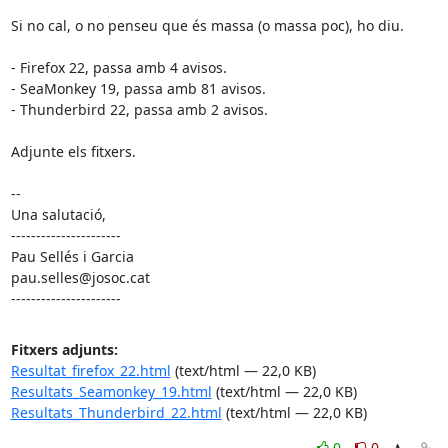
Si no cal, o no penseu que és massa (o massa poc), ho diu.

- Firefox 22, passa amb 4 avisos.

- SeaMonkey 19, passa amb 81 avisos.

- Thunderbird 22, passa amb 2 avisos.

Adjunte els fitxers.

-- 

Una salutació,

----------------------

Pau Sellés i Garcia

pau.selles@josoc.cat

----------------------
Fitxers adjunts:
Resultat_firefox_22.html
(text/html — 22,0 KB)
Resultats_Seamonkey_19.html
(text/html — 22,0 KB)
Resultats_Thunderbird_22.html
(text/html — 22,0 KB)
0
0