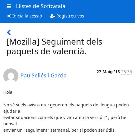
Llistes de Softcatalà
Inicia la sessió
Registreu-vos
[Mozilla] Seguiment dels
paquets de valencià.
27 Maig '13
23:36
Pau Sellés i Garcia
Hola.

No sé si els avisos que generen els paquets de llengua poden 
ajudar a

evitar situacions com els que vivim amb la versió 21, però he 
pensat

enviar un "seguiment" setmanal, per si poden ser útils.
