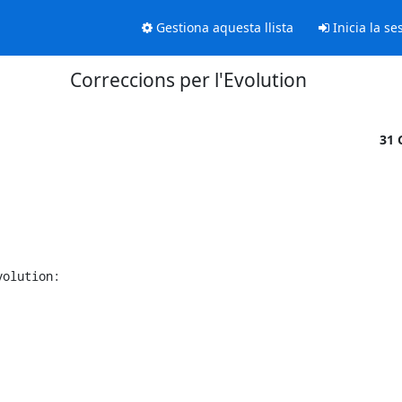
Gestiona aquesta llista
Inicia la se
Correccions per l'Evolution
31 
olution:    
