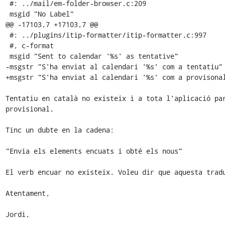
 #: ../mail/em-folder-browser.c:209

 msgid "No Label"

@@ -17103,7 +17103,7 @@

 #: ../plugins/itip-formatter/itip-formatter.c:997

 #, c-format

 msgid "Sent to calendar '%s' as tentative"

-msgstr "S'ha enviat al calendari '%s' com a tentatiu"

+msgstr "S'ha enviat al calendari '%s' com a provisonal
Tentatiu en català no existeix i a tota l'aplicació par
provisional.

Tinc un dubte en la cadena:

"Envia els elements encuats i obté els nous"

El verb encuar no existeix. Voleu dir que aquesta tradu
Atentament,

Jordi,