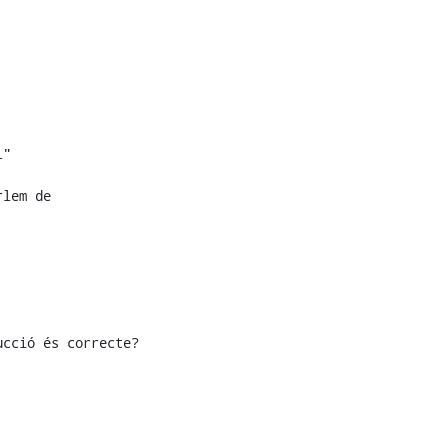
"

lem de

cció és correcte?
