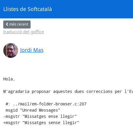
Llistes de Softcatalà
més recent
traducció del goffice
Jordi Mas
Hola,

M'agradaria proposar aquestes dues correccions per l'Ev
 #: ../mail/em-folder-browser.c:207

 msgid "Unread Messages"

-msgstr "Missatges ense llegir"

+msgstr "Missatges sense llegir"
