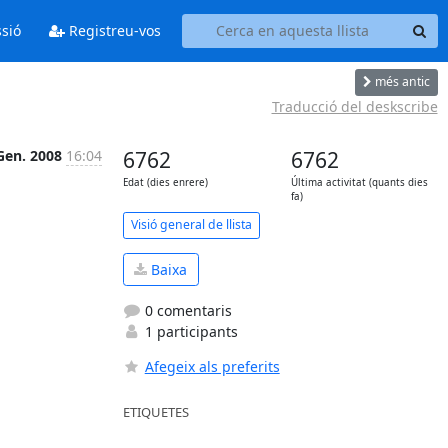
ssió
Registreu-vos
més antic
Traducció del deskscribe
Gen. 2008
16:04
6762
6762
Edat (dies enrere)
Última activitat (quants dies
fa)
Visió general de llista
Baixa
0 comentaris
1 participants
Afegeix als preferits
ETIQUETES