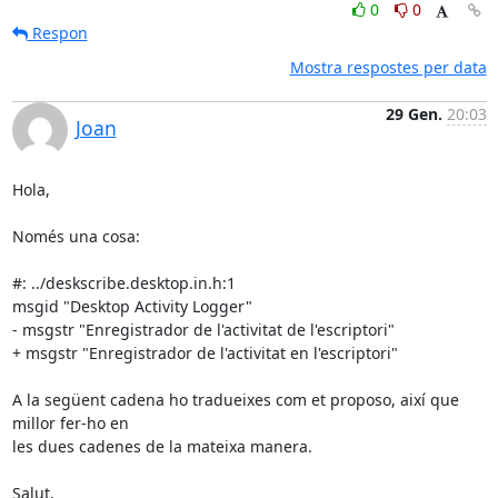
0
0
Respon
Mostra respostes per data
29 Gen.
20:03
Joan
Hola,

Només una cosa:

#: ../deskscribe.desktop.in.h:1

msgid "Desktop Activity Logger"

- msgstr "Enregistrador de l'activitat de l'escriptori"

+ msgstr "Enregistrador de l'activitat en l'escriptori"

A la següent cadena ho tradueixes com et proposo, així que 
millor fer-ho en

les dues cadenes de la mateixa manera.

Salut,
