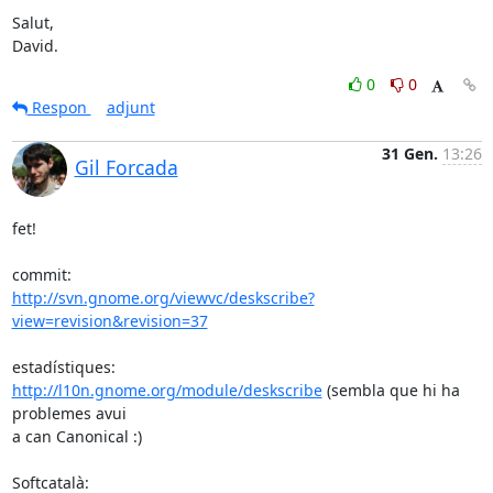
Salut,

David.
0
0
Respon
adjunt
31 Gen.
13:26
Gil Forcada
fet!

http://svn.gnome.org/viewvc/deskscribe?
view=revision&revision=37
http://l10n.gnome.org/module/deskscribe
 (sembla que hi ha 
problemes avui

a can Canonical :)
