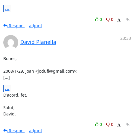
...
0
0
Respon
adjunt
23:33
David Planella
Bones,

2008/1/29, Joan <jodufi@gmail.com>:

[...]
...
D'acord, fet.

Salut,

David.
0
0
Respon
adjunt