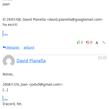
Joan

El 29/01/08, David Planella <david.planella@googlemail.com> 
ha escrit:
...
0
0
Respon
adjunt
23:33
David Planella
Bones,

2008/1/29, Joan <jodufi@gmail.com>:

[...]
...
D'acord, fet.
