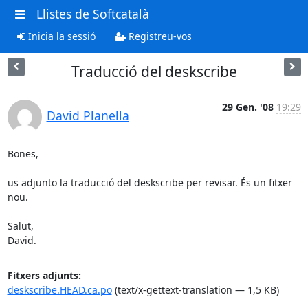
Llistes de Softcatalà
Inicia la sessió
Registreu-vos
Traducció del deskscribe
29 Gen. '08
19:29
David Planella
Bones,

us adjunto la traducció del deskscribe per revisar. És un fitxer 
nou.

Salut,

David.
Fitxers adjunts:
deskscribe.HEAD.ca.po
(text/x-gettext-translation — 1,5 KB)