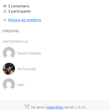
3 comentaris
3 participants
Afegeix als preferits
ETIQUETES
PARTICIPANTS (3)
David Planella
Gil Forcada
Joan
Fa servir
HyperKitty
versió 1.3.12.