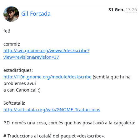
31 Gen.
13:26
Gil Forcada
fet!

http://svn.gnome.org/viewvc/deskscribe?
view=revision&revision=37
http://l10n.gnome.org/module/deskscribe
 (sembla que hi ha 
problemes avui

a can Canonical :)

http://softcatala.org/wiki/GNOME_Traduccions
P.D. només una cosa, com és que has posat això a la capçalera:

# Traduccions al català del paquet «deskscribe».
