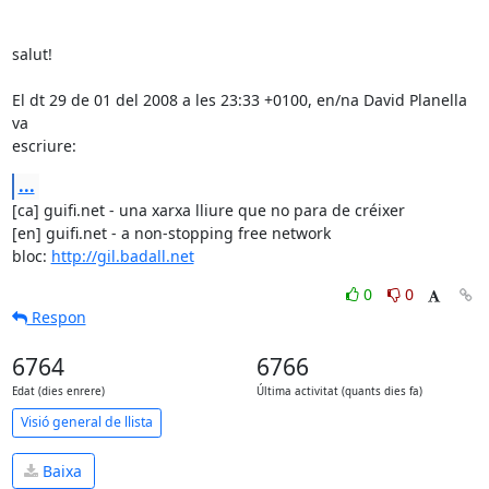
salut!

El dt 29 de 01 del 2008 a les 23:33 +0100, en/na David Planella 
va

escriure:
...
[ca] guifi.net - una xarxa lliure que no para de créixer

[en] guifi.net - a non-stopping free network

bloc: 
http://gil.badall.net
0
0
Respon
6764
6766
Edat (dies enrere)
Última activitat (quants dies fa)
Visió general de llista
Baixa