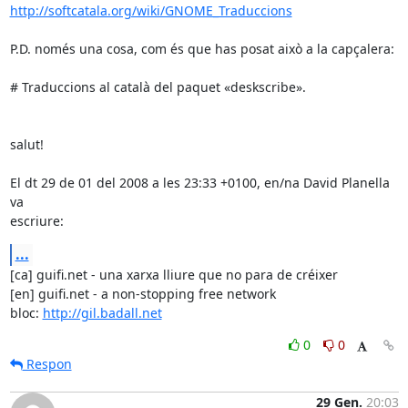
http://softcatala.org/wiki/GNOME_Traduccions
P.D. només una cosa, com és que has posat això a la capçalera:

# Traduccions al català del paquet «deskscribe».

salut!

El dt 29 de 01 del 2008 a les 23:33 +0100, en/na David Planella 
va

escriure:
...
[ca] guifi.net - una xarxa lliure que no para de créixer

[en] guifi.net - a non-stopping free network

bloc: 
http://gil.badall.net
0
0
Respon
29 Gen.
20:03