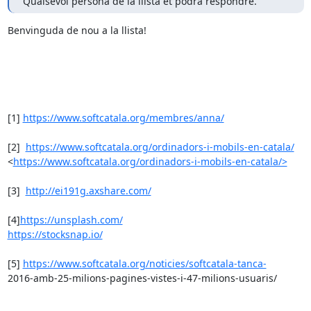
Qualsevol persona de la llista et podrà respondre.
Benvinguda de nou a la llista!

[1] 
https://www.softcatala.org/membres/anna/
[2]  
https://www.softcatala.org/ordinadors-i-mobils-en-catala/
<
https://www.softcatala.org/ordinadors-i-mobils-en-catala/>
[3]  
http://ei191g.axshare.com/
[4]
https://unsplash.com/
https://stocksnap.io/
[5] 
https://www.softcatala.org/noticies/softcatala-tanca-
2016-amb-25-milions-pagines-vistes-i-47-milions-usuaris/
