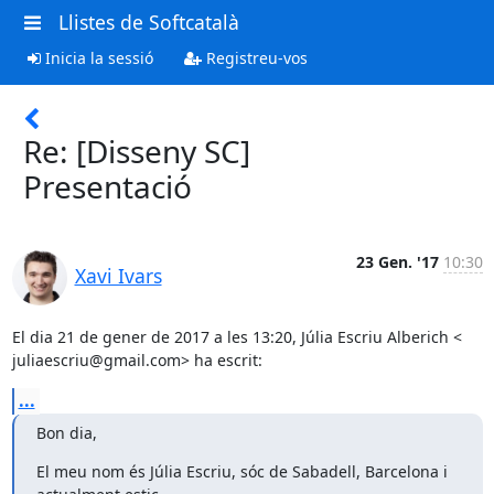
Llistes de Softcatalà
Inicia la sessió
Registreu-vos
Re: [Disseny SC]
Presentació
23 Gen. '17
10:30
Xavi Ivars
El dia 21 de gener de 2017 a les 13:20, Júlia Escriu Alberich <

juliaescriu@gmail.com> ha escrit:
...
Bon dia,
El meu nom és Júlia Escriu, sóc de Sabadell, Barcelona i 