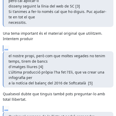
però cal aplicar-li

disseny seguint la línia del web de SC [3]

Si t'animes a fer-lo només cal que ho diguis. Puc ajudar-
te en tot el que

necessitis.
Una tema important és el material original que utilitzem. 
Intentem produir
...
el nostre propi, però com que moltes vegades no tenim 
temps, tirem de bancs

d'imatges lliures [4]

L'última producció pròpia l'ha fet l'Eli, que va crear una 
infografia per

a la notícia del balanç del 2016 de Softcatalà  [5]
Qualsevol dubte que tinguis també pots preguntar-lo amb 
total llibertat.
...