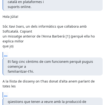
català en plataformes i

suports online.
Hola Júlia!

Sóc Xavi Ivars, un dels informàtics que col·labora amb 
Softcatalà. Copiant

un missatge anterior de l'Anna Barberà [1] (perquè ella ho 
explica millor

que jo)
...
Et faig cinc cèntims de com funcionem perquè puguis 
començar a

familiaritzar-t'hi.
A la llista de disseny on t'has donat d'alta anem parlant de 
totes les
...
qüestions que tenen a veure amb la producció de 