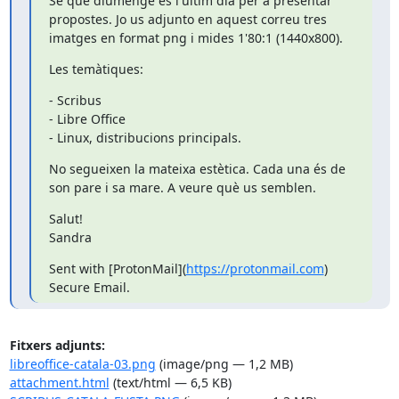
Sé que diumenge és l'ultim dia per a presentar 
propostes. Jo us adjunto en aquest correu tres 
imatges en format png i mides 1'80:1 (1440x800).
Les temàtiques:
- Scribus

- Libre Office

- Linux, distribucions principals.
No segueixen la mateixa estètica. Cada una és de 
son pare i sa mare. A veure què us semblen.
Salut!

Sandra
Sent with [ProtonMail](
https://protonmail.com
) 
Secure Email.
Fitxers adjunts:
libreoffice-catala-03.png
(image/png — 1,2 MB)
attachment.html
(text/html — 6,5 KB)