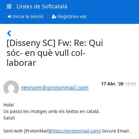
Llistes de Softcatalà
Inicia la sessió
Registreu-vos
[Disseny SC] Fw: Re: Qui
sóc- en què vull col-
laborar
17 Abr. '20
19:43
rennom＠protonmail.com
Hola!

Us passo les imatges amb els textos en català.

Salut!

Sent with [ProtonMail](
https://protonmail.com
) Secure Email.
