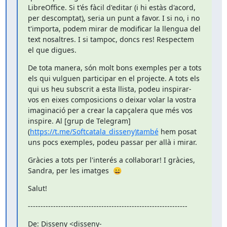
LibreOffice. Si t'és fàcil d'editar (i hi estàs d'acord, 
per descomptat), seria un punt a favor. I si no, i no 
t'importa, podem mirar de modificar la llengua del 
text nosaltres. I si tampoc, doncs res! Respectem 
el que digues.
De tota manera, són molt bons exemples per a tots 
els qui vulguen participar en el projecte. A tots els 
qui us heu subscrit a esta llista, podeu inspirar-
vos en eixes composicions o deixar volar la vostra 
imaginació per a crear la capçalera que més vos 
inspire. Al [grup de Telegram]
(
https://t.me/Softcatala_disseny)també
 hem posat 
uns pocs exemples, podeu passar per allà i mirar.
Gràcies a tots per l'interés a col·laborar! I gràcies, 
Sandra, per les imatges  😄
Salut!
---------------------------------------------------------------
De: Disseny <disseny-