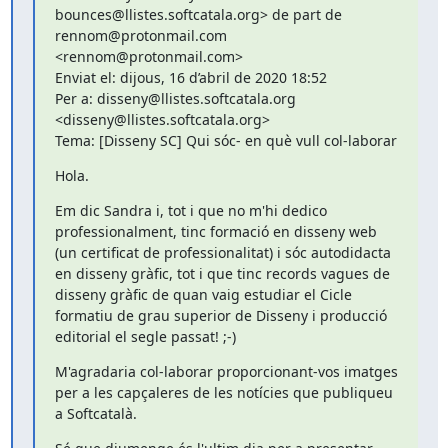
bounces@llistes.softcatala.org> de part de 
rennom@protonmail.com 
<rennom@protonmail.com>

Enviat el: dijous, 16 d’abril de 2020 18:52

Per a: disseny@llistes.softcatala.org 
<disseny@llistes.softcatala.org>

Tema: [Disseny SC] Qui sóc- en què vull col-laborar
Hola.
Em dic Sandra i, tot i que no m'hi dedico 
professionalment, tinc formació en disseny web 
(un certificat de professionalitat) i sóc autodidacta 
en disseny gràfic, tot i que tinc records vagues de 
disseny gràfic de quan vaig estudiar el Cicle 
formatiu de grau superior de Disseny i producció 
editorial el segle passat! ;-)
M'agradaria col-laborar proporcionant-vos imatges 
per a les capçaleres de les notícies que publiqueu 
a Softcatalà.