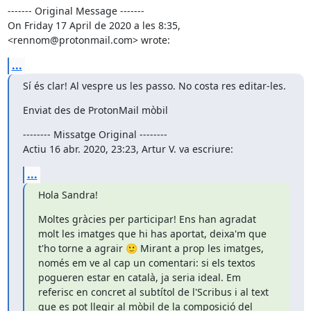
‐‐‐‐‐‐‐ Original Message ‐‐‐‐‐‐‐

On Friday 17 April de 2020 a les 8:35, 
<rennom@protonmail.com> wrote:
...
Sí és clar! Al vespre us les passo. No costa res editar-les.
Enviat des de ProtonMail mòbil
-------- Missatge Original --------

Actiu 16 abr. 2020, 23:23, Artur V. va escriure:
...
Hola Sandra!
Moltes gràcies per participar! Ens han agradat 
molt les imatges que hi has aportat, deixa'm que 
t'ho torne a agrair 🙂 Mirant a prop les imatges, 
només em ve al cap un comentari: si els textos 
pogueren estar en català, ja seria ideal. Em 
referisc en concret al subtítol de l'Scribus i al text 
que es pot llegir al mòbil de la composició del 