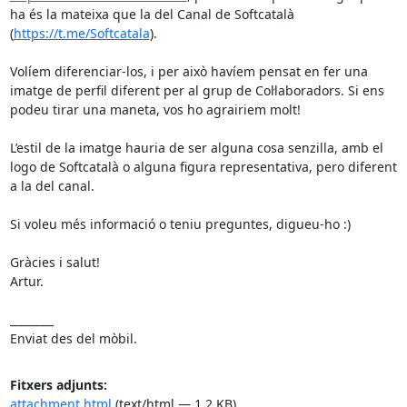
ha és la mateixa que la del Canal de Softcatalà 
(
https://t.me/Softcatala
).

Volíem diferenciar-los, i per això havíem pensat en fer una 
imatge de perfil diferent per al grup de Col·laboradors. Si ens 
podeu tirar una maneta, vos ho agrairiem molt!

L’estil de la imatge hauria de ser alguna cosa senzilla, amb el 
logo de Softcatalà o alguna figura representativa, pero diferent 
a la del canal.

Si voleu més informació o teniu preguntes, digueu-ho :)

Gràcies i salut!

Artur.

________

Enviat des del mòbil.
Fitxers adjunts:
attachment.html
(text/html — 1,2 KB)