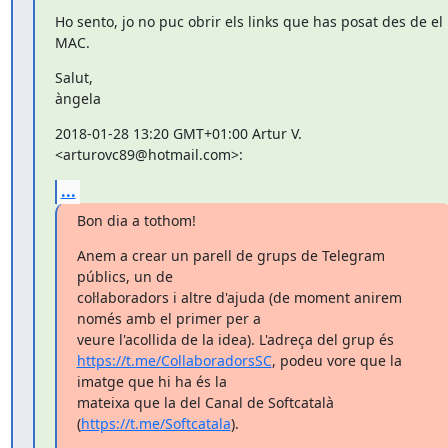
Ho sento, jo no puc obrir els links que has posat des de el 
MAC.
Salut,

àngela
2018-01-28 13:20 GMT+01:00 Artur V. 
<arturovc89@hotmail.com>:
...
Bon dia a tothom!
Anem a crear un parell de grups de Telegram 
públics, un de

col·laboradors i altre d'ajuda (de moment anirem 
només amb el primer per a

https://t.me/CollaboradorsSC
, podeu vore que la 
imatge que hi ha és la

mateixa que la del Canal de Softcatalà 
(
https://t.me/Softcatala
).