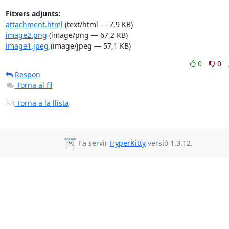
Fitxers adjunts:
attachment.html
(text/html — 7,9 KB)
image2.png
(image/png — 67,2 KB)
image1.jpeg
(image/jpeg — 57,1 KB)
0
0
Respon
Torna al fil
Torna a la llista
Fa servir
HyperKitty
versió 1.3.12.