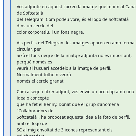
Vos adjunte en aquest correu la imatge que tenim al Canal
de Softcatalà

del Telegram. Com podeu vore, és el logo de Softcatalà 
dins un cercle del

color corporatiu, i un fons negre.
Als perfils del Telegram les imatges apareixen amb forma 
circular, per

això el fons negre de la imatge adjunta no és important, 
perquè només es

veurà si l'usuari accedeix a la imatge de perfil. 
Normalment tothom veurà

només el cercle granat.
Com a segon fitxer adjunt, vos envie un prototip amb una 
idea o concepte

que ha fet el Benny. Donat que el grup s'anomena 
"Col·laboradors de

Softcatalà", ha proposat aquesta idea a la foto de perfil, 
amb el logo de

SC al mig envoltat de 3 icones representant els 