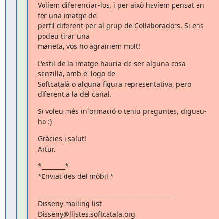
Volíem diferenciar-los, i per això havíem pensat en 
fer una imatge de

perfil diferent per al grup de Col·laboradors. Si ens 
podeu tirar una

maneta, vos ho agrairiem molt!
L'estil de la imatge hauria de ser alguna cosa 
senzilla, amb el logo de

Softcatalà o alguna figura representativa, pero 
diferent a la del canal.
Si voleu més informació o teniu preguntes, digueu-
ho :)
Gràcies i salut!

Artur.
*________*

*Enviat des del mòbil.*
_______________________________________________

Disseny mailing list
