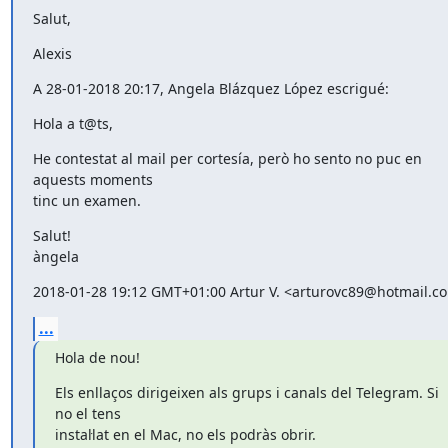
Salut,
Alexis
A 28-01-2018 20:17, Angela Blázquez López escrigué:
Hola a t@ts,
He contestat al mail per cortesía, però ho sento no puc en 
aquests moments

tinc un examen.
Salut!

àngela
2018-01-28 19:12 GMT+01:00 Artur V. <arturovc89@hotmail.c
...
Hola de nou!
Els enllaços dirigeixen als grups i canals del Telegram. Si 
no el tens

instal·lat en el Mac, no els podràs obrir.