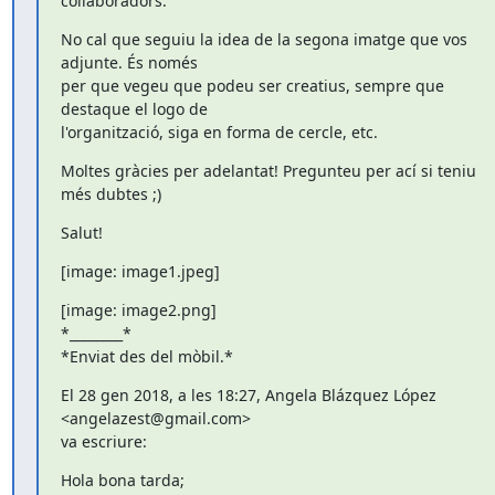
col·laboradors.
No cal que seguiu la idea de la segona imatge que vos 
adjunte. És només

per que vegeu que podeu ser creatius, sempre que 
destaque el logo de

l'organització, siga en forma de cercle, etc.
Moltes gràcies per adelantat! Pregunteu per ací si teniu 
més dubtes ;)
Salut!
[image: image1.jpeg]
[image: image2.png]

*________*

*Enviat des del mòbil.*
El 28 gen 2018, a les 18:27, Angela Blázquez López 
<angelazest@gmail.com>

va escriure:
Hola bona tarda;