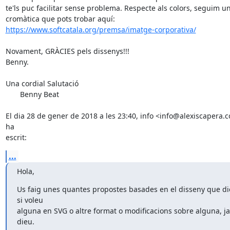
te'ls puc facilitar sense problema. Respecte als colors, seguim un
https://www.softcatala.org/premsa/imatge-corporativa/
Novament, GRÀCIES pels dissenys!!!

Benny.

Una cordial Salutació

       Benny Beat

El dia 28 de gener de 2018 a les 23:40, info <info@alexiscapera.c
ha

escrit:
...
Hola,
Us faig unes quantes propostes basades en el disseny que die
si voleu

alguna en SVG o altre format o modificacions sobre alguna, ja 
dieu.