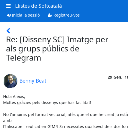
Llistes de Softcatalà
Inicia la sessió
Registreu-vos
Re: [Disseny SC] Imatge per
als grups públics de
Telegram
29 Gen. '1
Benny Beat
Hola Alexis,

Moltes gràcies pels dissenys que has facilitat!

No t'amoïnis pel format vectorial, atès que el que he creat jo està 
amb

l'Inkscape i replicat en GIMP. Si necessites qualsevol dels dos for