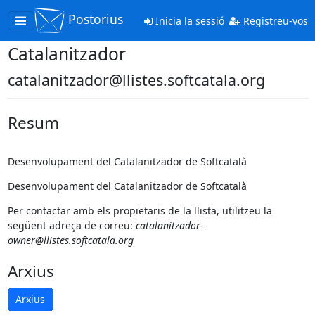
Postorius
Toggle
Inicia la sessió
Registreu-vos
navigation
Catalanitzador
catalanitzador@llistes.softcatala.org
Resum
Desenvolupament del Catalanitzador de Softcatalà
Desenvolupament del Catalanitzador de Softcatalà
Per contactar amb els propietaris de la llista, utilitzeu la
següent adreça de correu:
catalanitzador-
owner@llistes.softcatala.org
Arxius
Arxius