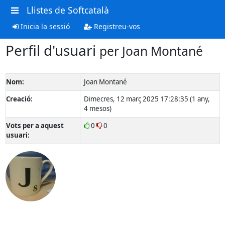
Llistes de Softcatalà
Inicia la sessió
Registreu-vos
Perfil d'usuari
per Joan Montané
Nom:
Joan Montané
Creació:
Dimecres, 12 març 2025 17:28:35 (1 any,
4 mesos)
Vots per a aquest
0
0
usuari: