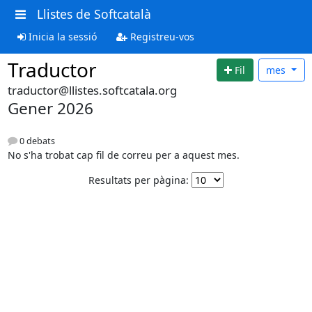
Llistes de Softcatalà
Inicia la sessió
Registreu-vos
Traductor
Fil
mes
traductor@llistes.softcatala.org
Gener 2026
0 debats
No s'ha trobat cap fil de correu per a aquest mes.
Resultats per pàgina: