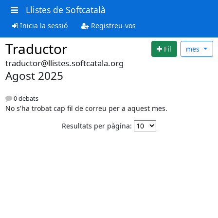
Llistes de Softcatalà
Inicia la sessió
Registreu-vos
Traductor
Fil
mes
traductor@llistes.softcatala.org
Agost 2025
0 debats
No s'ha trobat cap fil de correu per a aquest mes.
Resultats per pàgina: