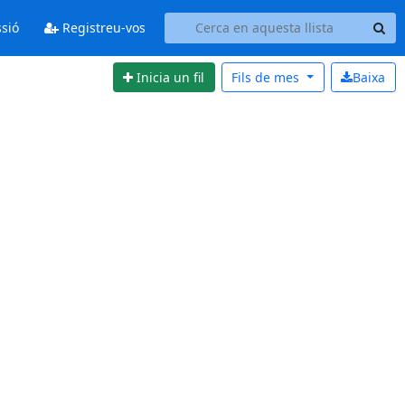
ssió
Registreu-vos
Inicia un fil
Fils de
mes
Baixa